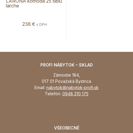
LARONA komoda 25 sibiu
larche
238 €
s DPH
PROFI NÁBYTOK – SKLAD
Zámostie 184,
017 01 Považská Bystrica
Email:
nabytok@nabytok-profi.sk
Telefón:
0948 210 175
VŠEOBECNÉ