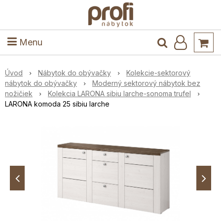
ele
Masív
Detské izby
Kuchyňa a jedáleň
Stoly a stoličky
Predsieň
Menu
Úvod
Nábytok do obývačky
Kolekcie-sektorový
nábytok do obývačky
Moderný sektorový nábytok bez
nožičiek
Kolekcia LARONA sibiu larche-sonoma trufel
LARONA komoda 25 sibiu larche