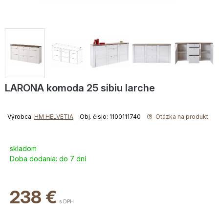
LARONA komoda 25 sibiu larche
Výrobca:
HM HELVETIA
Obj. čislo: 1100111740
Otázka na produkt
skladom
Doba dodania:
do 7 dní
238
€
s DPH