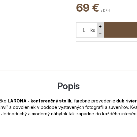
69
€
s DPH
ks
Popis
ačke
LARONA - konferenčný stolík,
farebné prevedenie
dub rivie
hvíľ a dovoleniek v podobe vystavených fotografii a suvenírov. Kv
ti. Jednoduchý a moderný nábytok tak zapadne do každého interiéru