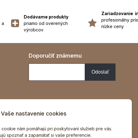
Zariadzovanie i
Dodávame produkty
profesionálny prís
 a
priamo od overených
nízke ceny
výrobcov
Doporučiť známemu
Vaše nastavenie cookies
v
 cookie nám pomáhajú pri poskytovaní služieb pre vás.
jú spoznať a zapamätať si vaše preferencie.