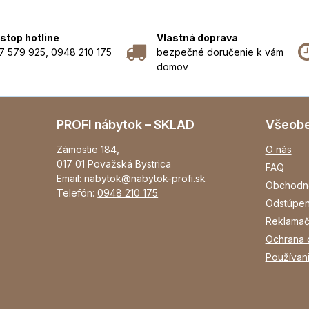
stop hotline
Vlastná doprava
7 579 925, 0948 210 175
bezpečné doručenie k vám
domov
PROFI nábytok – SKLAD
Všeob
Zámostie 184,
O nás
017 01 Považská Bystrica
FAQ
Email:
nabytok@nabytok-profi.sk
Obchodn
Telefón:
0948 210 175
Odstúpen
Reklamač
Ochrana 
Používan