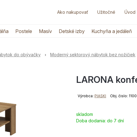
Ako nakupovať
Užitočné
Úvod
álňa
Postele
Masív
Detské izby
Kuchyňa a jedáleň
nábytok do obývačky
Moderný sektorový nábytok bez nožičiek
LARONA konfe
Výrobca:
PIASKI
Obj. čislo: 110
skladom
Doba dodania:
do 7 dní