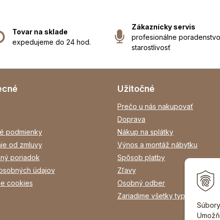
Zákaznícky servis
Tovar na sklade
profesionálne poradenstvo
expedujeme do 24 hod.
starostlivosť
ecné
Užitočné
Prečo u nás nakupovať
Doprava
é podmienky
Nákup na splátky
ie od zmluvy
Výnos a montáž nábytku
ný poriadok
Spôsob platby
osobných údajov
Zľavy
ie cookies
Osobný odber
Zariadime všetky typy interiéro
Súbory
Umožňu