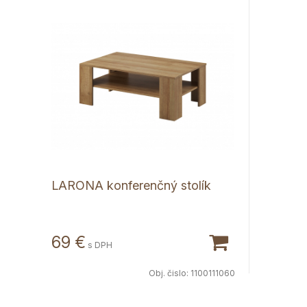
LARONA konferenčný stolík
69 €
s DPH
Obj. čislo:
1100111060