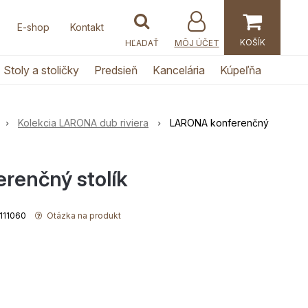
E-shop
Kontakt
MÔJ ÚČET
Stoly a stoličky
Predsieň
Kancelária
Kúpeľňa
Kolekcia LARONA dub riviera
LARONA konferenčný
renčný stolík
0111060
Otázka na produkt