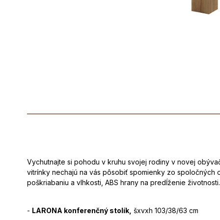
Vychutnajte si pohodu v kruhu svojej rodiny v novej obýv
vitrínky nechajú na vás pôsobiť spomienky zo spoločných c
poškriabaniu a vlhkosti, ABS hrany na predĺženie životnos
-
LARONA konferenčný stolík,
šxvxh 103/38/63 cm