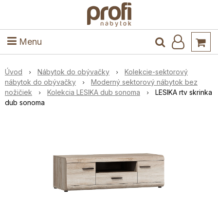
ele
Masív
Detské izby
Kuchyňa a jedáleň
Stoly a stoličky
Predsieň
Menu
Úvod
Nábytok do obývačky
Kolekcie-sektorový
nábytok do obývačky
Moderný sektorový nábytok bez
nožičiek
Kolekcia LESIKA dub sonoma
LESIKA rtv skrinka
dub sonoma