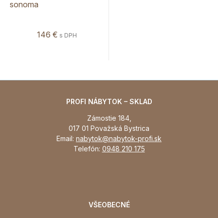
sonoma
146 €
s DPH
PROFI NÁBYTOK – SKLAD
Zámostie 184,
017 01 Považská Bystrica
Email:
nabytok@nabytok-profi.sk
Telefón:
0948 210 175
VŠEOBECNÉ