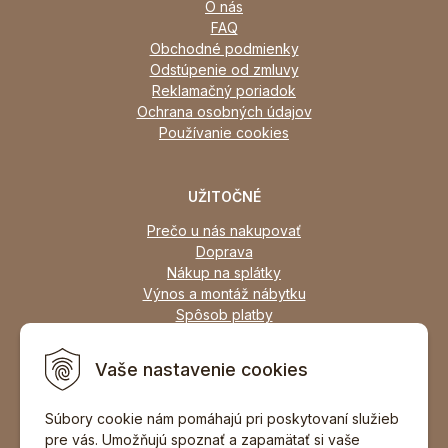
O nás
FAQ
Obchodné podmienky
Odstúpenie od zmluvy
Reklamačný poriadok
Ochrana osobných údajov
Používanie cookies
UŽITOČNÉ
Prečo u nás nakupovať
Doprava
Nákup na splátky
Výnos a montáž nábytku
Spôsob platby
Zľavy
Osobný odber
Vaše nastavenie cookies
Zariadime všetky typy interiérov
Súbory cookie nám pomáhajú pri poskytovaní služieb
pre vás. Umožňujú spoznať a zapamätať si vaše
DOPORUČIŤ ZNÁMEMU