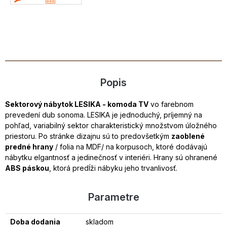
Popis
Sektorový nábytok LESIKA - komoda TV
vo farebnom
prevedení dub sonoma. LESIKA je jednoduchý, príjemný na
pohľad, variabilný sektor charakteristický množstvom úložného
priestoru. Po stránke dizajnu sú to predovšetkým
zaoblené
predné hrany
/ folia na MDF/ na korpusoch, ktoré dodávajú
nábytku elgantnosť a jedinečnosť v interiéri. Hrany sú ohranené
ABS páskou
, ktorá predĺži nábyku jeho trvanlivosť.
Parametre
Doba dodania
skladom