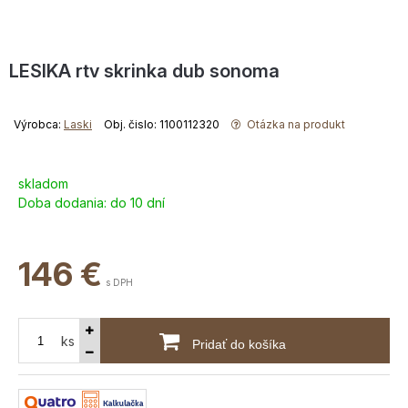
LESIKA rtv skrinka dub sonoma
Výrobca:
Laski
Obj. čislo: 1100112320
Otázka na produkt
skladom
Doba dodania:
do 10 dní
146
€
s DPH
ks
Pridať do košíka