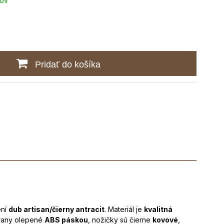
ňov
Pridať do košíka
ení
dub artisan/čierny antracit
. Materiál je
kvalitná
hrany olepené
ABS páskou
, nožičky sú čierne
kovové
,