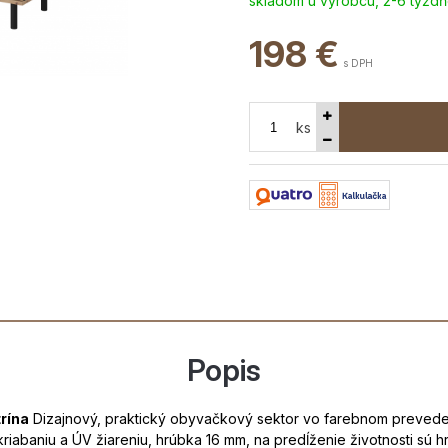
skladom u výrobcu, 2-6 týžd
198
€
s DPH
ks
Popis
trína
Dizajnový, praktický obyvačkový sektor vo farebnom preved
riabaniu a ÚV žiareniu, hrúbka 16 mm, na predĺženie životnosti sú 