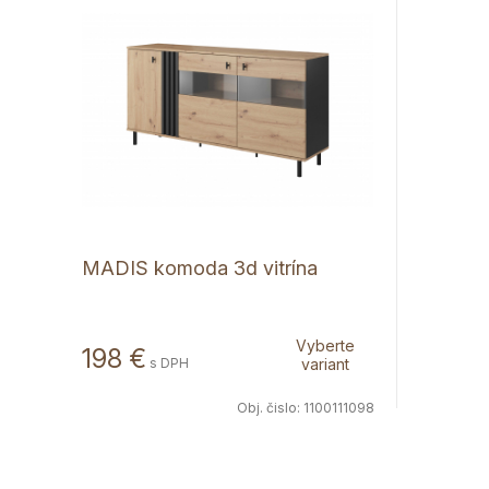
MADIS komoda 3d vitrína
Vyberte
198 €
s DPH
variant
Obj. čislo:
1100111098