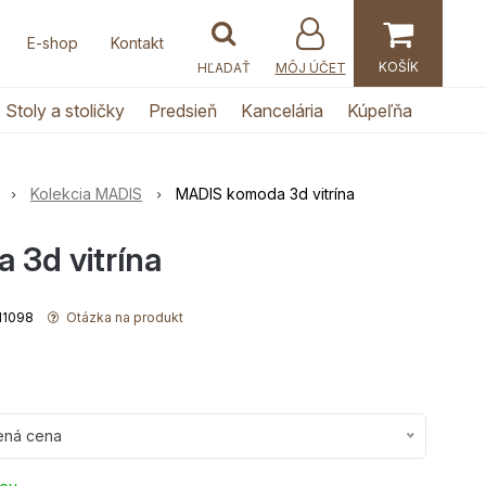
E-shop
Kontakt
MÔJ ÚČET
Stoly a stoličky
Predsieň
Kancelária
Kúpeľňa
Kolekcia MADIS
MADIS komoda 3d vitrína
3d vitrína
111098
Otázka na produkt
ená cena