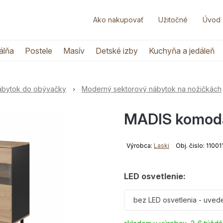
Ako nakupovať
Užitočné
Úvod
álňa
Postele
Masív
Detské izby
Kuchyňa a jedáleň
nábytok do obývačky
Moderný sektorový nábytok na nožičkách
MADIS komoda 
Výrobca:
Laski
Obj. čislo: 1100
LED osvetlenie:
bez LED osvetlenia - uved