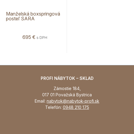
Manželská boxspringová
posteľ SARA
695 €
s DPH
PROFI NÁBYTOK – SKLAD
Zámostie 184,
017 01 Považská Bystrica
Email:
nabytok@nabytok-profi.sk
Telefón:
0948 210 175