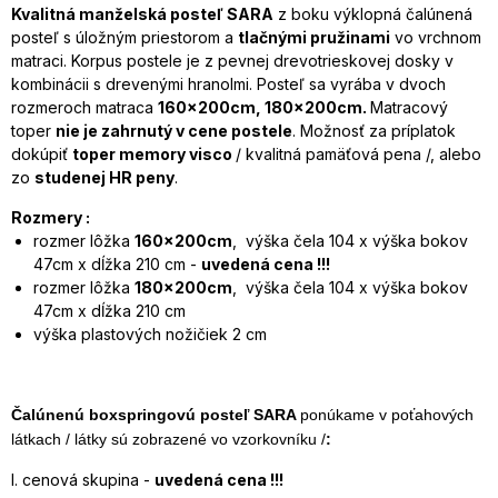
Kvalitná manželská posteľ SARA
z boku výklopná čalúnená
posteľ s úložným priestorom a
tlačnými pružinami
vo vrchnom
matraci. Korpus postele je z pevnej drevotrieskovej dosky v
kombinácii s drevenými hranolmi. Posteľ sa vyrába v dvoch
rozmeroch matraca
160x200cm, 180x200cm.
Matracový
toper
nie je zahrnutý v cene postele
. Možnosť za príplatok
dokúpiť
toper memory visco
/ kvalitná pamäťová pena /, alebo
zo
studenej HR peny
.
Rozmery :
rozmer lôžka
160x200cm
, výška čela 104 x výška bokov
47cm x dĺžka 210 cm -
uvedená cena !!!
rozmer lôžka
180x200cm
, výška čela 104 x výška bokov
47cm x dĺžka 210 cm
výška plastových nožičiek 2 cm
Čalúnenú boxspringovú posteľ SARA
ponúkame v poťahových
látkach
/ látky sú zobrazené vo vzorkovníku /
:
I. cenová skupina -
uvedená cena !!!