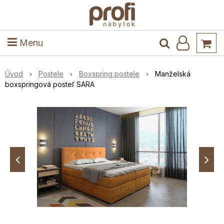
ele
Masív
Detské izby
Kuchyňa a jedáleň
Stoly a stoličky
Predsieň
Menu
Úvod
Postele
Boxspring postele
Manželská
boxspringová posteľ SARA