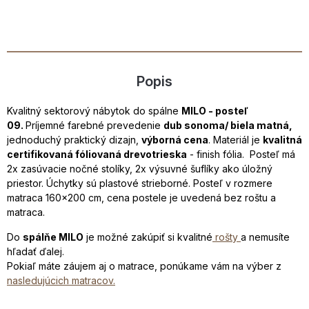
Popis
Kvalitný sektorový nábytok do spálne
MILO - posteľ
09.
Príjemné farebné prevedenie
dub sonoma/ biela matná,
jednoduchý praktický dizajn,
výborná cena
. Materiál je
kvalitná
certifikovaná fóliovaná drevotrieska
- finish fólia. Posteľ má
2x zasúvacie nočné stolíky, 2x výsuvné šuflíky ako úložný
priestor. Úchytky sú plastové strieborné. Posteľ v rozmere
matraca 160x200 cm, cena postele je uvedená bez roštu a
matraca.
Do
spálňe MILO
je možné zakúpiť si kvalitné
rošty
a nemusíte
hľadať ďalej.
Pokiaľ máte záujem aj o matrace, ponúkame vám na výber z
nasledujúcich matracov.