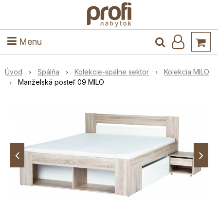
ele
Masív
Detské izby
Kuchyňa a jedáleň
Stoly a stoličky
Predsieň
Menu
Úvod
Spálňa
Kolekcie-spálne sektor
Kolekcia MILO
Manželská posteľ 09 MILO