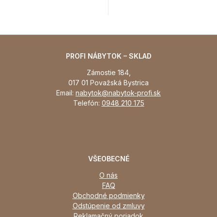
PROFI NÁBYTOK – SKLAD
Zámostie 184,
017 01 Považská Bystrica
Email:
nabytok@nabytok-profi.sk
Telefón:
0948 210 175
VŠEOBECNÉ
O nás
FAQ
Obchodné podmienky
Odstúpenie od zmluvy
Reklamačný poriadok