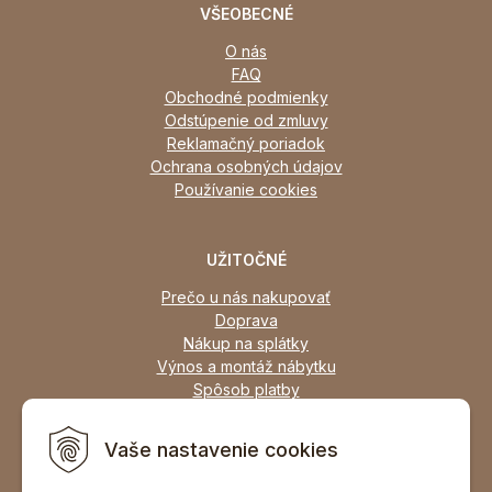
VŠEOBECNÉ
O nás
FAQ
Obchodné podmienky
Odstúpenie od zmluvy
Reklamačný poriadok
Ochrana osobných údajov
Používanie cookies
UŽITOČNÉ
Prečo u nás nakupovať
Doprava
Nákup na splátky
Výnos a montáž nábytku
Spôsob platby
Zľavy
Osobný odber
Vaše nastavenie cookies
Zariadime všetky typy interiérov