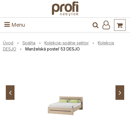
ele
Masív
Detské izby
Kuchyňa a jedáleň
Stoly a stoličky
Predsieň
Menu
Úvod
Spálňa
Kolekcie-spálne sektor
Kolekcia
DESJO
Manželská posteľ 53 DESJO