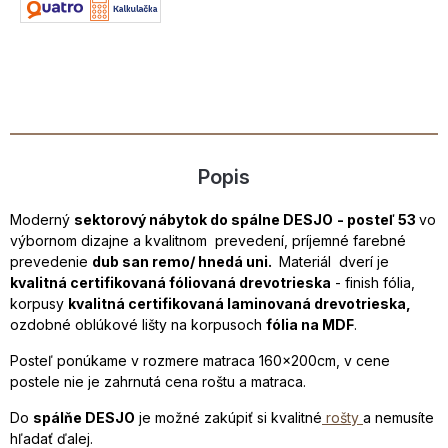
Popis
Moderný
sektorový nábytok do spálne DESJO
- posteľ 53
vo
výbornom dizajne a kvalitnom prevedení, príjemné farebné
prevedenie
dub san remo/ hnedá uni.
Materiál dverí je
kvalitná certifikovaná fóliovaná drevotrieska
- finish fólia,
korpusy
kvalitná certifikovaná laminovaná drevotrieska,
ozdobné oblúkové lišty na korpusoch
fólia na MDF
.
Posteľ ponúkame v rozmere matraca 160x200cm, v cene
postele nie je zahrnutá cena roštu a matraca.
Do
spálňe DESJO
je možné zakúpiť si kvalitné
rošty
a nemusíte
hľadať ďalej.