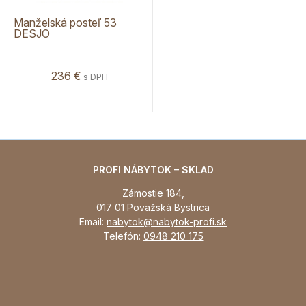
Manželská posteľ 53
DESJO
236 €
s DPH
PROFI NÁBYTOK – SKLAD
Zámostie 184,
017 01 Považská Bystrica
Email:
nabytok@nabytok-profi.sk
Telefón:
0948 210 175