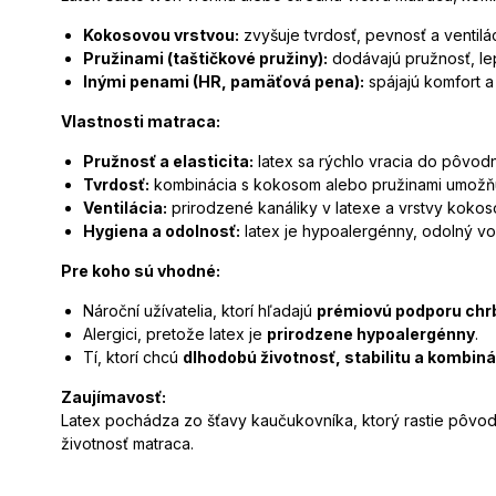
Kokosovou vrstvou:
zvyšuje tvrdosť, pevnosť a ventilác
Pružinami (taštičkové pružiny):
dodávajú pružnosť, le
Inými penami (HR, pamäťová pena):
spájajú komfort a
Vlastnosti matraca:
Pružnosť a elasticita:
latex sa rýchlo vracia do pôvodn
Tvrdosť:
kombinácia s kokosom alebo pružinami umožňuje
Ventilácia:
prirodzené kanáliky v latexe a vrstvy kokos
Hygiena a odolnosť:
latex je hypoalergénny, odolný voč
Pre koho sú vhodné:
Nároční užívatelia, ktorí hľadajú
prémiovú podporu chr
Alergici, pretože latex je
prirodzene hypoalergénny
.
Tí, ktorí chcú
dlhodobú životnosť, stabilitu a kombin
Zaujímavosť:
Latex pochádza zo šťavy kaučukovníka, ktorý rastie pôvodn
životnosť matraca.