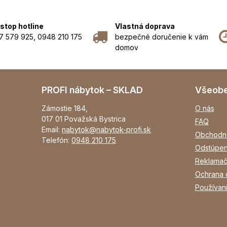
stop hotline
Vlastná doprava
7 579 925, 0948 210 175
bezpečné doručenie k vám
domov
PROFI nábytok – SKLAD
Všeob
Zámostie 184,
O nás
017 01 Považská Bystrica
FAQ
Email:
nabytok@nabytok-profi.sk
Obchodn
Telefón:
0948 210 175
Odstúpen
Reklamač
Ochrana 
Používan