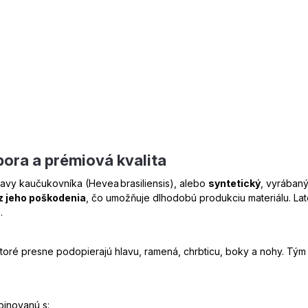
ora a prémiová kvalita
ťavy kaučukovníka (Hevea brasiliensis), alebo
syntetický
, vyrábaný
z jeho poškodenia
, čo umožňuje dlhodobú produkciu materiálu. Lat
e
.
ktoré presne podopierajú hlavu, ramená, chrbticu, boky a nohy. Tým
binovanú s: