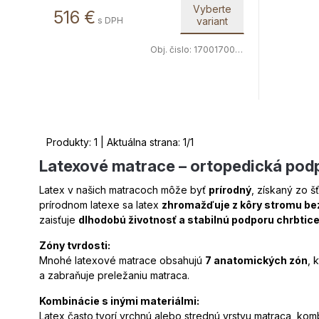
Vyberte
516
€
s DPH
variant
Obj. čislo:
1700170038
Produkty:
1
| Aktuálna strana:
1
/
1
Latexové matrace – ortopedická podp
Latex v našich matracoch môže byť
prírodný
, získaný zo š
prírodnom latexe sa latex
zhromažďuje z kôry stromu be
zaisťuje
dlhodobú životnosť a stabilnú podporu chrbtic
Zóny tvrdosti:
Mnohé latexové matrace obsahujú
7 anatomických zón
, 
a zabraňuje preležaniu matraca.
Kombinácie s inými materiálmi:
Latex často tvorí vrchnú alebo strednú vrstvu matraca, kom