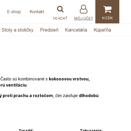
E-shop
Kontakt
MÔJ ÚČET
Stoly a stoličky
Predsieň
Kancelária
Kúpeľňa
ý. Často sú kombinované s
kokosovou vrstvou,
rú ventiláciu
.
ý proti prachu a roztočom
, čím zaisťuje
dlhodobú
Zoradiť:
Zobrazenie: