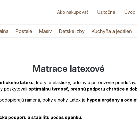
Ako nakupovať
Užitočné
Úvod
álňa
Postele
Masív
Detské izby
Kuchyňa a jedáleň
Matrace latexové
etického latexu
, ktorý je elastický, odolný a prirodzene priedušn
by poskytovali
optimálnu tvrdosť, presnú podporu chrbtice a dob
 podopierajú ramená, boky a nohy. Latex je
hypoalergénny a odoln
ckú podporu a stabilitu počas spánku
.