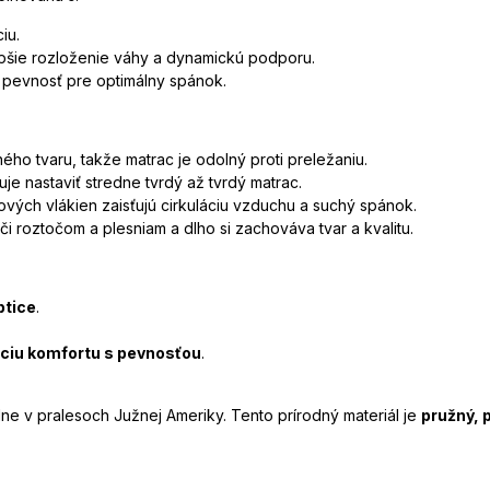
iu.
pšie rozloženie váhy a dynamickú podporu.
 pevnosť pre optimálny spánok.
ého tvaru, takže matrac je odolný proti preležaniu.
 nastaviť stredne tvrdý až tvrdý matrac.
ových vlákien zaisťujú cirkuláciu vzduchu a suchý spánok.
i roztočom a plesniam a dlho si zachováva tvar a kvalitu.
btice
.
áciu komfortu s pevnosťou
.
e v pralesoch Južnej Ameriky. Tento prírodný materiál je
pružný, 