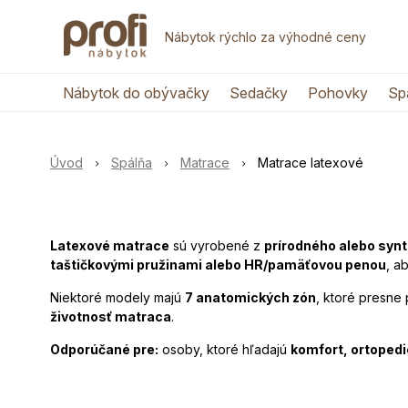
Nábytok rýchlo za výhodné ceny
Nábytok do obývačky
Sedačky
Pohovky
Sp
Úvod
Spálňa
Matrace
Matrace latexové
L
atexové matrace
sú vyrobené z
prírodného alebo synt
taštičkovými pružinami alebo HR/pamäťovou penou
, a
Niektoré modely majú
7 anatomických zón
, ktoré presne
životnosť matraca
.
Odporúčané pre:
osoby, ktoré hľadajú
komfort, ortopedi