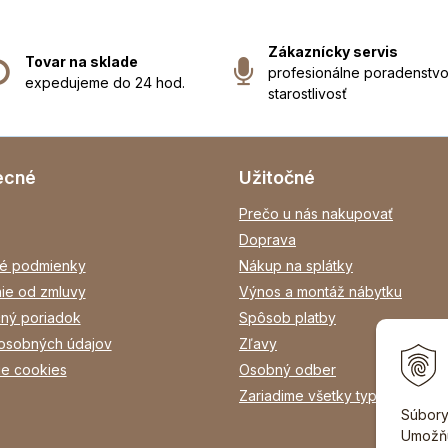
Zákaznícky servis
Tovar na sklade
profesionálne poradenstvo
expedujeme do 24 hod.
starostlivosť
ecné
Užitočné
Prečo u nás nakupovať
Doprava
é podmienky
Nákup na splátky
ie od zmluvy
Výnos a montáž nábytku
ný poriadok
Spôsob platby
osobných údajov
Zľavy
ie cookies
Osobný odber
Zariadime všetky typy interiéro
Súbory
Umožňu