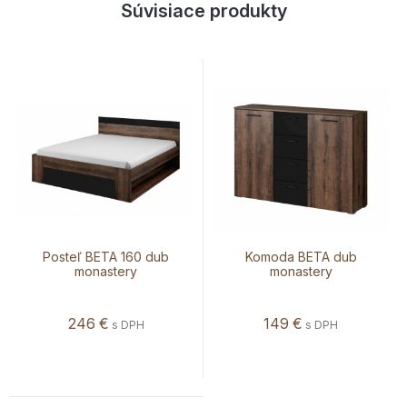
Súvisiace produkty
Posteľ BETA 160 dub
Komoda BETA dub
monastery
monastery
246
€
149
€
s DPH
s DPH