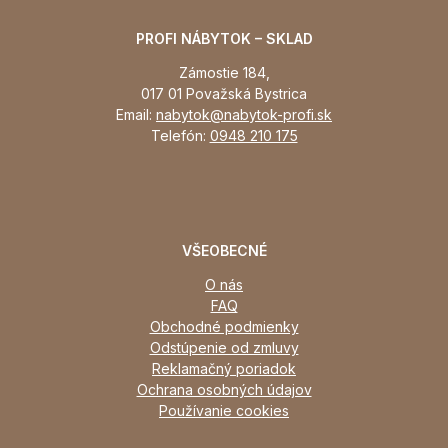
PROFI NÁBYTOK – SKLAD
Zámostie 184,
017 01 Považská Bystrica
Email:
nabytok@nabytok-profi.sk
Telefón:
0948 210 175
VŠEOBECNÉ
O nás
FAQ
Obchodné podmienky
Odstúpenie od zmluvy
Reklamačný poriadok
Ochrana osobných údajov
Používanie cookies