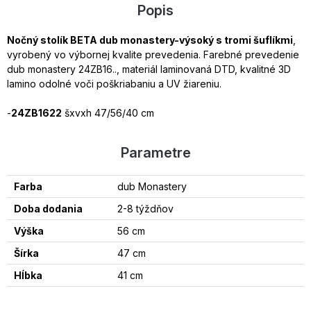
Popis
Nočný stolík BETA dub monastery-výsoký s tromi šuflíkmi
,
vyrobený vo výbornej kvalite prevedenia. Farebné prevedenie
dub monastery 24ZB16.., materiál laminovaná DTD, kvalitné 3D
lamino odolné voči poškriabaniu a UV žiareniu.
-
24ZB1622
šxvxh 47/56/40 cm
Parametre
Farba
dub Monastery
Doba dodania
2-8 týždňov
Výška
56 cm
Šírka
47 cm
Hĺbka
41 cm