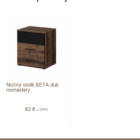
Nočný stolík BETA dub
monastery
82 €
s DPH