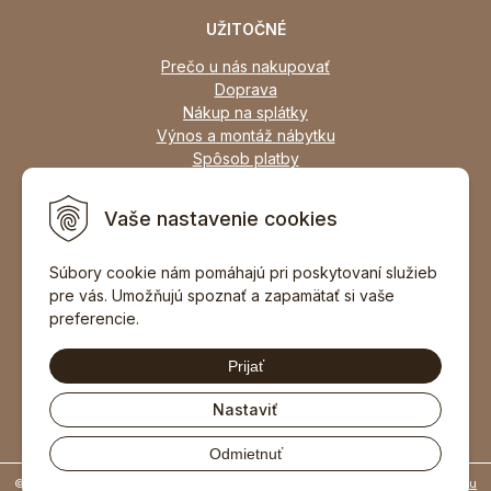
UŽITOČNÉ
Prečo u nás nakupovať
Doprava
Nákup na splátky
Výnos a montáž nábytku
Spôsob platby
Zľavy
Osobný odber
Vaše nastavenie cookies
Zariadime všetky typy interiérov
Súbory cookie nám pomáhajú pri poskytovaní služieb
pre vás. Umožňujú spoznať a zapamätať si vaše
DOPORUČIŤ ZNÁMEMU
preferencie.
Prijať
Nastaviť
Odmietnuť
© 2026 Nábytok Profi, Považská Bystrica - nábytok skladom •
tvorba eshopu