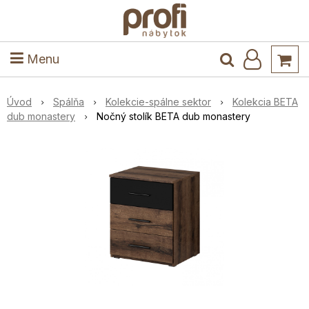
ele
Masív
Detské izby
Kuchyňa a jedáleň
Stoly a stoličky
Predsieň
Menu
Úvod
Spálňa
Kolekcie-spálne sektor
Kolekcia BETA
dub monastery
Nočný stolík BETA dub monastery