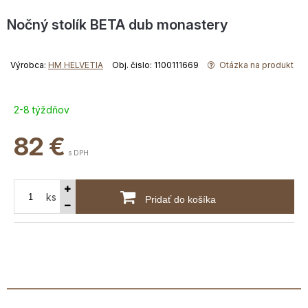
Nočný stolík BETA dub monastery
Výrobca:
HM HELVETIA
Obj. čislo: 1100111669
Otázka na produkt
2-8 týždňov
82
€
s DPH
ks
Pridať do košíka