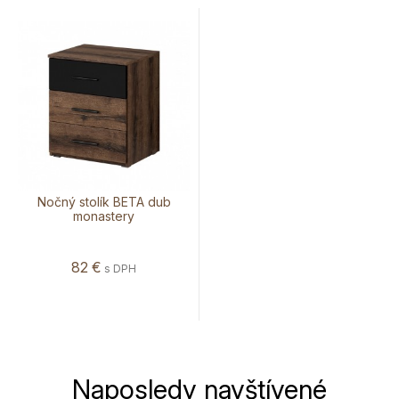
Nočný stolík BETA dub
monastery
82
€
s DPH
Naposledy navštívené