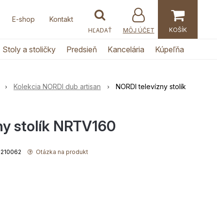
E-shop
Kontakt
MÔJ ÚČET
Stoly a stoličky
Predsieň
Kancelária
Kúpeľňa
Kolekcia NORDI dub artisan
NORDI televízny stolík
ny stolík NRTV160
00210062
Otázka na produkt