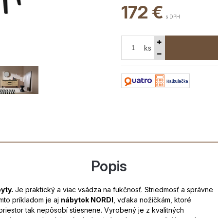
172
€
s DPH
ks
Popis
yty.
Je praktický a viac vsádza na fukčnosť. Striedmosť a správne
mto príkladom je aj
nábytok NORDI
, vďaka nožičkám, ktoré
priestor tak nepôsobí stiesnene. Vyrobený je z kvalitných