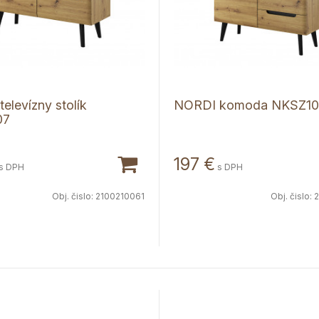
elevízny stolík
NORDI komoda NKSZ10
07
197
€
s DPH
s DPH
Obj. čislo:
2100210061
Obj. čislo:
2