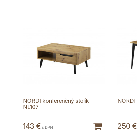
NORDI konferenčný stolík
NORDI j
NL107
143
€
250
€
s DPH