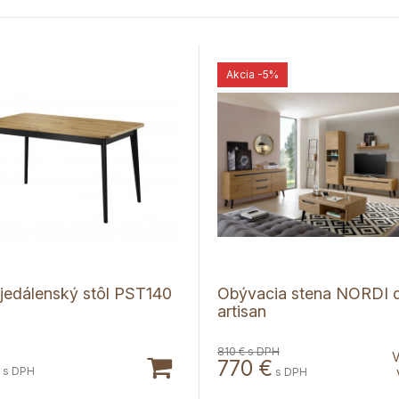
Akcia
-5%
edálenský stôl PST140
Obývacia stena NORDI 
artisan
810 €
s DPH
V
770
€
s DPH
s DPH