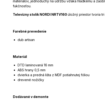
materiálov, jednoduchý na údržbu vďaka hladkému a zaob
fukčnosťou.
Televízny stolík NORDI NRTV160
úložný priestor tvoria tr
Farebné prevedenie
dub artisan
Materiál
DTD laminovaná 16 mm
ABS hrany 0,5 mm
dvierka a predná lišta z MDF potiahnutej fóliou
drevené nožičky
Dodávané v demonte