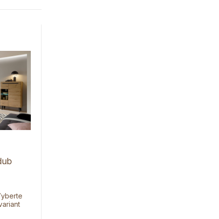
dub
yberte
variant