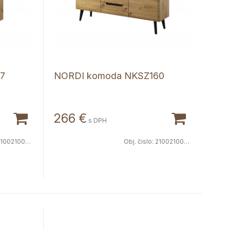
7
NORDI komoda NKSZ160
266
€
s DPH
100210063
Obj. čislo:
2100210064