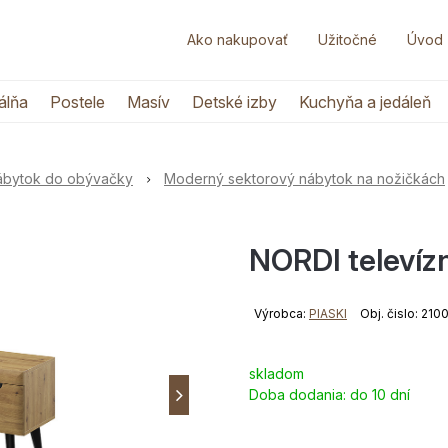
Ako nakupovať
Užitočné
Úvod
álňa
Postele
Masív
Detské izby
Kuchyňa a jedáleň
nábytok do obývačky
Moderný sektorový nábytok na nožičkách
NORDI televíz
Výrobca:
PIASKI
Obj. čislo: 21
skladom
Doba dodania:
do 10 dní