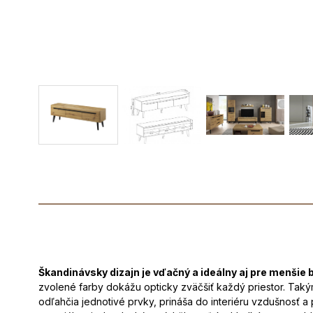
Škandinávsky dizajn je vďačný a ideálny aj pre menšie b
zvolené farby dokážu opticky zväčšiť každý priestor. Taký
odľahčia jednotivé prvky, prináša do interiéru vzdušnosť a 