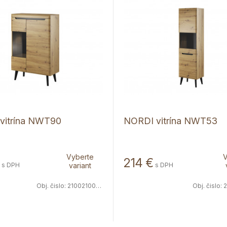
vitrína NWT90
NORDI vitrína NWT53
Vyberte
V
214
€
s DPH
variant
s DPH
Obj. čislo:
2100210066
Obj. čislo:
2