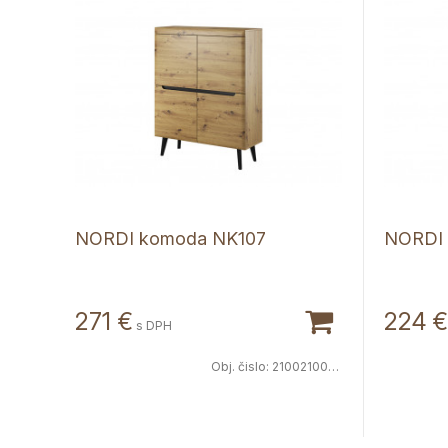
NORDI komoda NK107
NORDI 
271
€
224
€
s DPH
Obj. čislo:
2100210065