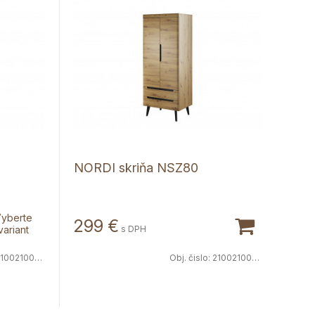
NORDI skriňa NSZ80
yberte
299
€
variant
s DPH
100210067
Obj. čislo:
2100210068