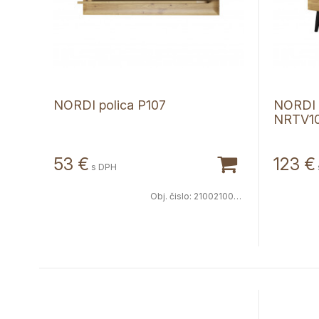
NORDI polica P107
NORDI t
NRTV1
53
€
123
€
s DPH
Obj. čislo:
2100210060