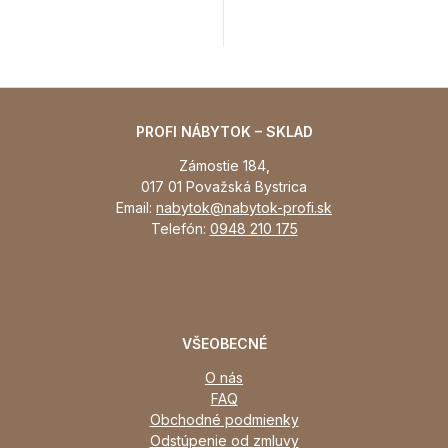
PROFI NÁBYTOK – SKLAD
Zámostie 184,
017 01 Považská Bystrica
Email:
nabytok@nabytok-profi.sk
Telefón:
0948 210 175
VŠEOBECNÉ
O nás
FAQ
Obchodné podmienky
Odstúpenie od zmluvy