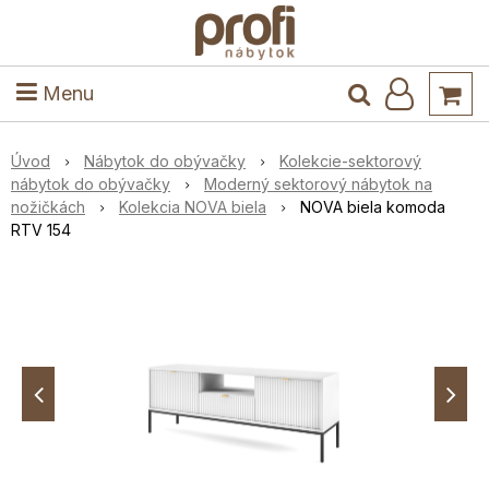
ele
Masív
Detské izby
Kuchyňa a jedáleň
Stoly a stoličky
Predsieň
Menu
Úvod
Nábytok do obývačky
Kolekcie-sektorový
nábytok do obývačky
Moderný sektorový nábytok na
nožičkách
Kolekcia NOVA biela
NOVA biela komoda
RTV 154