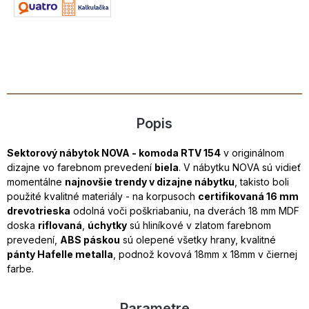
Popis
Sektorový nábytok NOVA - komoda RTV 154
v originálnom
dizajne vo farebnom prevedení
biela
. V nábytku NOVA sú vidieť
momentálne
najnovšie trendy v dizajne nábytku
, takisto boli
použité kvalitné materiály - na korpusoch
certifikovaná 16 mm
drevotrieska
odolná voči poškriabaniu, na dverách 18 mm MDF
doska
riflovaná
,
úchytky
sú hliníkové v zlatom farebnom
prevedení,
ABS páskou
sú olepené všetky hrany, kvalitné
pánty Hafelle metalla
, podnož kovová 18mm x 18mm v čiernej
farbe.
Parametre