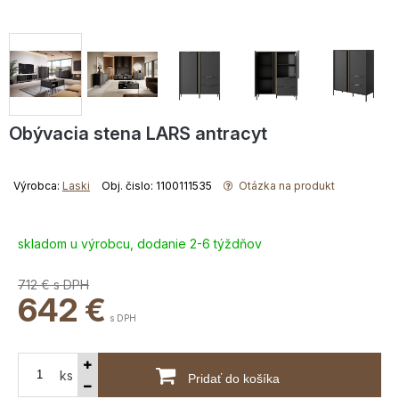
Obývacia stena LARS antracyt
Výrobca:
Laski
Obj. čislo: 1100111535
Otázka na produkt
skladom u výrobcu, dodanie 2-6 týždňov
712 €
s DPH
642
€
s DPH
ks
Pridať do košíka