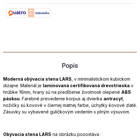
Popis
Moderná obývacia stena LARS
, v minimalistickom kubickom
dizajne. Materiál je
laminovaná certifikovaná drevotrieska
v
hrúbke 16mm, hrany sú na predĺženie životnosti olepené
ABS
páskou
. Farebné prevedenie korpus aj dvierka
antracyt
,
nožičky sú kovové v čiernej matnej farbe, úchytky kovové zlaté.
Zásuvky su vybavené guličkovým vedením s plným výsuvom.
Obývacia stena LARS
na obrázku pozostáva :