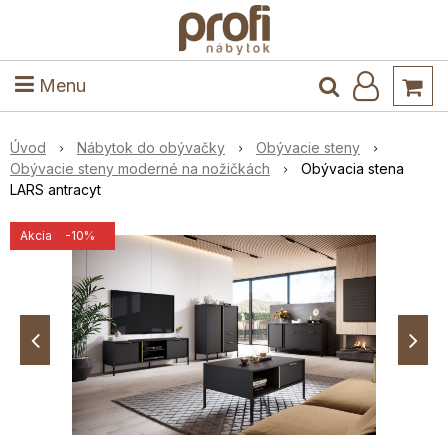
ele
Masív
Detské izby
Kuchyňa a jedáleň
Stoly a stoličky
Predsieň
Menu
Úvod
Nábytok do obývačky
Obývacie steny
Obývacie steny moderné na nožičkách
Obývacia stena
LARS antracyt
Akcia
-10%