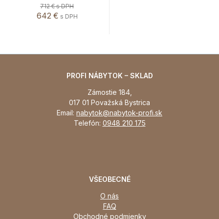
712 €
s DPH
642 €
s DPH
PROFI NÁBYTOK – SKLAD
Zámostie 184,
017 01 Považská Bystrica
Email:
nabytok@nabytok-profi.sk
Telefón:
0948 210 175
VŠEOBECNÉ
O nás
FAQ
Obchodné podmienky