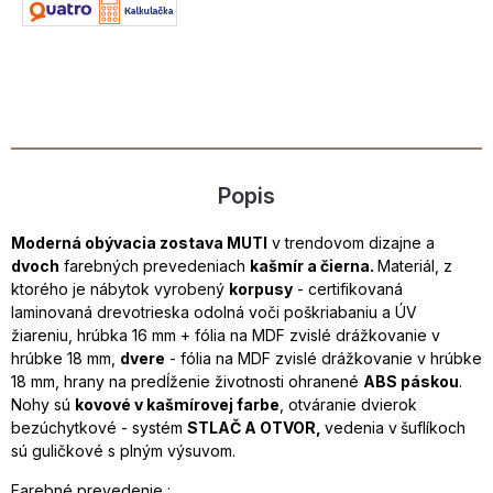
Popis
Moderná obývacia zostava MUTI
v trendovom dizajne a
dvoch
farebných prevedeniach
kašmír a čierna.
Materiál, z
ktorého je nábytok vyrobený
korpusy
- certifikovaná
laminovaná drevotrieska odolná voči poškriabaniu a ÚV
žiareniu, hrúbka 16 mm + fólia na MDF zvislé drážkovanie v
hrúbke 18 mm,
dvere
- fólia na MDF zvislé drážkovanie v hrúbke
18 mm, hrany na predĺženie životnosti ohranené
ABS páskou
.
Nohy sú
kovové v kašmírovej farbe
, otváranie dvierok
bezúchytkové - systém
STLAČ A OTVOR,
vedenia v
šuflíkoch
sú guličkové s plným výsuvom.
Farebné prevedenie :