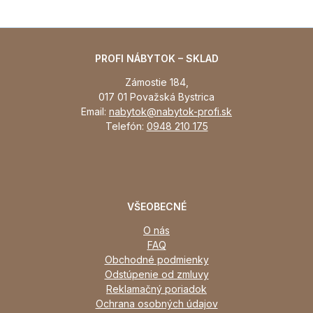
PROFI NÁBYTOK – SKLAD
Zámostie 184,
017 01 Považská Bystrica
Email:
nabytok@nabytok-profi.sk
Telefón:
0948 210 175
VŠEOBECNÉ
O nás
FAQ
Obchodné podmienky
Odstúpenie od zmluvy
Reklamačný poriadok
Ochrana osobných údajov