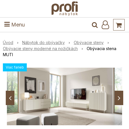
ele
Masív
Detské izby
Kuchyňa a jedáleň
Stoly a stoličky
Predsieň
Menu
Úvod
Nábytok do obývačky
Obývacie steny
Obývacie steny moderné na nožičkách
Obývacia stena
MUTI
Viac farieb