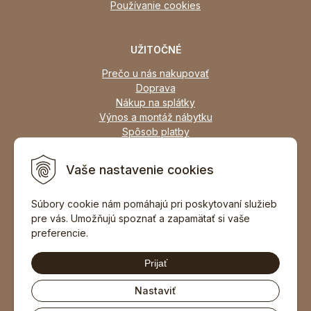
Používanie cookies
UŽITOČNÉ
Prečo u nás nakupovať
Doprava
Nákup na splátky
Výnos a montáž nábytku
Spôsob platby
Zľavy
Osobný odber
Vaše nastavenie cookies
Zariadime všetky typy interiérov
Súbory cookie nám pomáhajú pri poskytovaní služieb
pre vás. Umožňujú spoznať a zapamätať si vaše
DOPORUČIŤ ZNÁMEMU
preferencie.
Prijať
Nastaviť