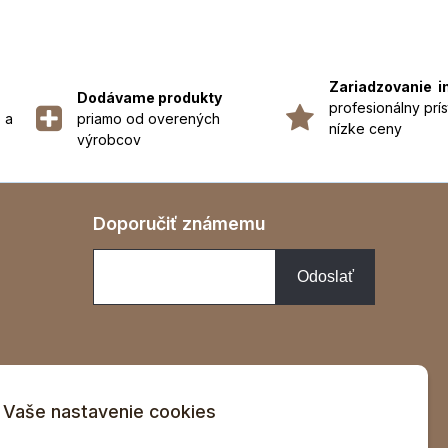
Zariadzovanie i
Dodávame produkty
profesionálny prís
 a
priamo od overených
nízke ceny
výrobcov
Doporučiť známemu
Vaše nastavenie cookies
v