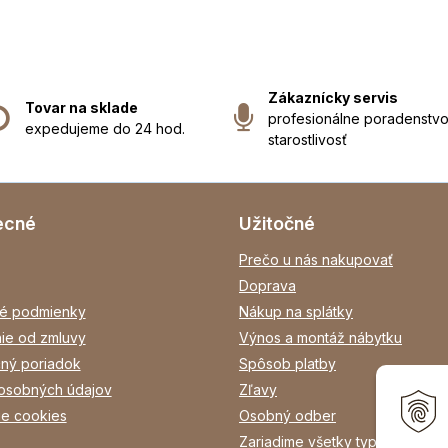
Zákaznícky servis
Tovar na sklade
profesionálne poradenstvo
expedujeme do 24 hod.
starostlivosť
ecné
Užitočné
Prečo u nás nakupovať
Doprava
é podmienky
Nákup na splátky
ie od zmluvy
Výnos a montáž nábytku
ný poriadok
Spôsob platby
osobných údajov
Zľavy
ie cookies
Osobný odber
Zariadime všetky typy interiéro