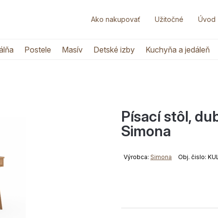
Ako nakupovať
Užitočné
Úvod
álňa
Postele
Masív
Detské izby
Kuchyňa a jedáleň
Písací stôl, du
Simona
Výrobca:
Simona
Obj. čislo: K