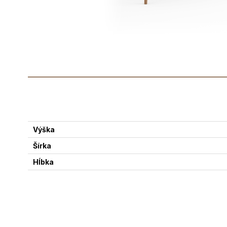
Výška
Šírka
Hĺbka