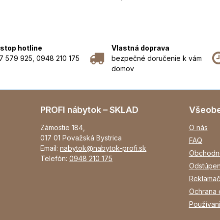
stop hotline
Vlastná doprava
7 579 925, 0948 210 175
bezpečné doručenie k vám
domov
PROFI nábytok – SKLAD
Všeob
Zámostie 184,
O nás
017 01 Považská Bystrica
FAQ
Email:
nabytok@nabytok-profi.sk
Obchodn
Telefón:
0948 210 175
Odstúpen
Reklamač
Ochrana 
Používan