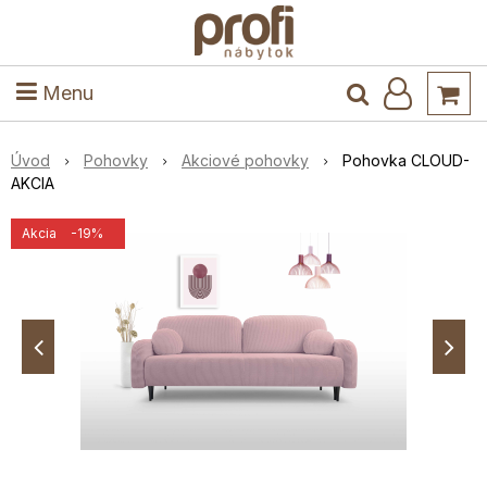
ele
Masív
Detské izby
Kuchyňa a jedáleň
Stoly a stoličky
Predsieň
Menu
Úvod
Pohovky
Akciové pohovky
Pohovka CLOUD-
AKCIA
Akcia
-19%