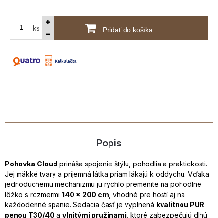
ks
Pridať do košíka
Popis
Pohovka
Cloud
prináša spojenie štýlu, pohodlia a praktickosti.
Jej mäkké tvary a príjemná látka priam lákajú k oddychu. Vďaka
jednoduchému mechanizmu ju rýchlo premeníte na pohodlné
lôžko s rozmermi
140 × 200 cm
, vhodné pre hostí aj na
každodenné spanie. Sedacia časť je vyplnená
kvalitnou PUR
penou T30/40
a
vlnitými pružinami
, ktoré zabezpečujú dlhú