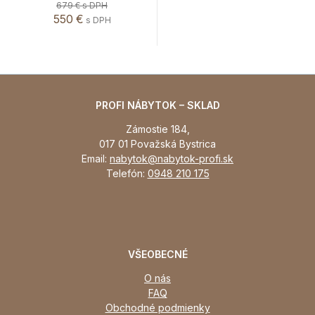
679 €
s DPH
550 €
s DPH
PROFI NÁBYTOK – SKLAD
Zámostie 184,
017 01 Považská Bystrica
Email:
nabytok@nabytok-profi.sk
Telefón:
0948 210 175
VŠEOBECNÉ
O nás
FAQ
Obchodné podmienky