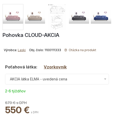
Pohovka CLOUD-AKCIA
Výrobca:
Laski
Obj. čislo: 1100111333
Otázka na produkt
Poťahová látka:
Vzorkovník
AKCIA látka ELMA - uvedená cena
2-6 týždňov
679 €
s DPH
550
€
s DPH