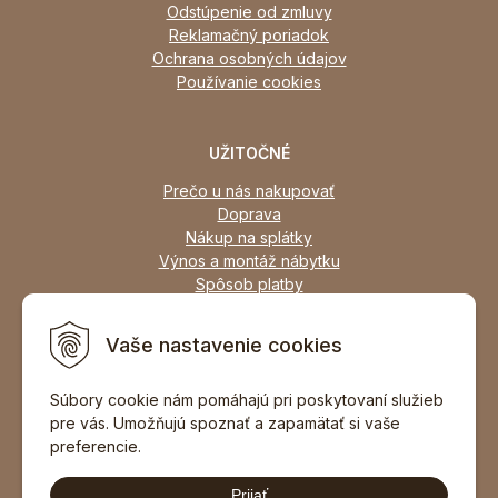
Odstúpenie od zmluvy
Reklamačný poriadok
Ochrana osobných údajov
Používanie cookies
UŽITOČNÉ
Prečo u nás nakupovať
Doprava
Nákup na splátky
Výnos a montáž nábytku
Spôsob platby
Zľavy
Osobný odber
Vaše nastavenie cookies
Zariadime všetky typy interiérov
Súbory cookie nám pomáhajú pri poskytovaní služieb
pre vás. Umožňujú spoznať a zapamätať si vaše
DOPORUČIŤ ZNÁMEMU
preferencie.
Prijať