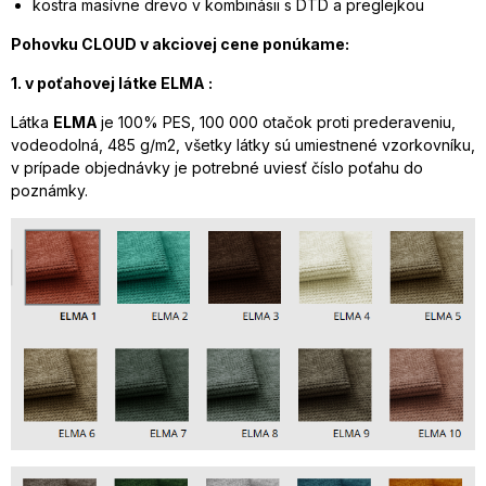
kostra masívne drevo v kombinásii s DTD a preglejkou
Pohovku CLOUD v akciovej cene
ponúkame:
1. v poťahovej látke ELMA :
Látka
ELMA
je 100% PES, 100 000 otačok proti prederaveniu,
vodeodolná, 485 g/m2, všetky látky sú umiestnené vzorkovníku,
v prípade objednávky je potrebné uviesť číslo poťahu do
poznámky.