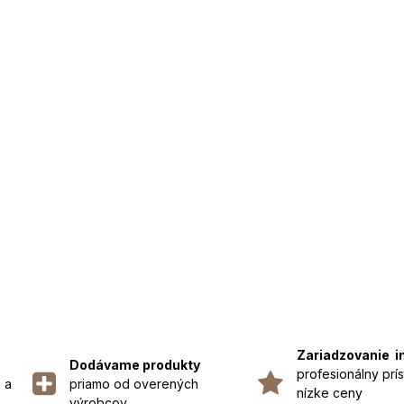
Zariadzovanie i
Dodávame produkty
profesionálny prís
 a
priamo od overených
nízke ceny
výrobcov