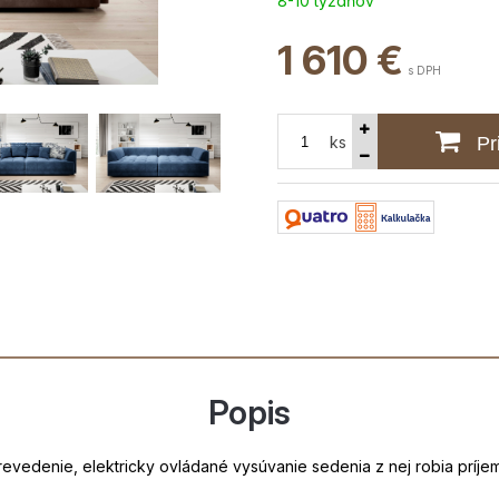
8-10 týždňov
1 610
€
s DPH
ks
Pr
Popis
 prevedenie, elektricky ovládané vysúvanie sedenia z nej robia prí