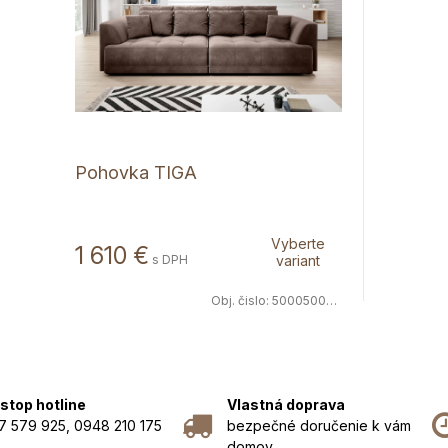
Pohovka TIGA
Vyberte
1 610 €
s DPH
variant
Obj. čislo:
5000500076
stop hotline
Vlastná doprava
7 579 925, 0948 210 175
bezpečné doručenie k vám
domov