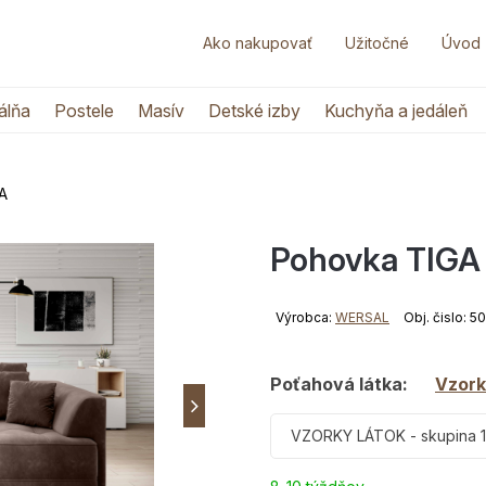
Ako nakupovať
Užitočné
Úvod
álňa
Postele
Masív
Detské izby
Kuchyňa a jedáleň
A
Pohovka TIGA
Výrobca:
WERSAL
Obj. čislo: 
Poťahová látka:
Vzork
VZORKY LÁTOK - skupina 1