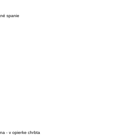
tné spanie
na - v opierke chrbta