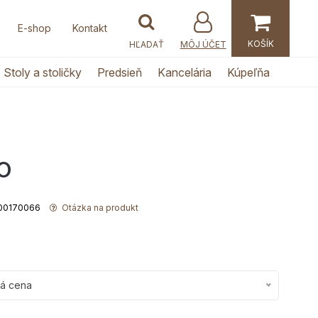
E-shop
Kontakt
MÔJ ÚČET
Stoly a stoličky
Predsieň
Kancelária
Kúpeľňa
O
1700170066
Otázka na produkt
ná cena