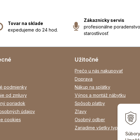
Zákaznícky servis
Tovar na sklade
profesionálne poradenstvo
expedujeme do 24 hod.
starostlivosť
ecné
Užitočné
Prečo u nás nakupovať
Doprava
é podmienky
Nákup na splátky
ie od zmluvy
Výnos a montáž nábytku
ný poriadok
Spôsob platby
osobných údajov
Zľavy
ie cookies
Osobný odber
Zariadime všetky typy interiéro
Súbory