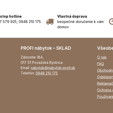
stop hotline
Vlastná doprava
7 579 925, 0948 210 175
bezpečné doručenie k vám
domov
PROFI nábytok – SKLAD
Všeob
Zámostie 184,
O nás
017 01 Považská Bystrica
FAQ
Email:
nabytok@nabytok-profi.sk
Obchodn
Telefón:
0948 210 175
Odstúpen
Reklamač
Ochrana 
Používan