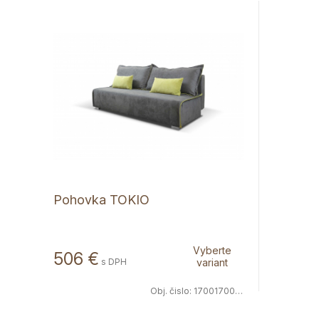
Pohovka TOKIO
Vyberte
506 €
s DPH
variant
Obj. čislo:
1700170066