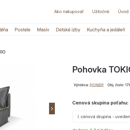
Ako nakupovať
Užitočné
Úvod
álňa
Postele
Masív
Detské izby
Kuchyňa a jedáleň
KIO
Pohovka TOKI
Výrobca:
PIONIER
Obj. čislo: 
Cenová skupina poťahu:
I. cenová skupina - uvede