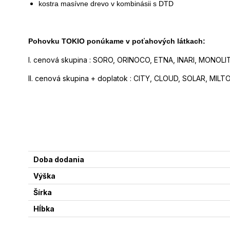
kostra masívne drevo v kombinásii s DTD
Pohovku TOKIO ponúkame v poťahových látkach:
I. cenová skupina : SORO, ORINOCO, ETNA, INARI, MONOLI
II. cenová skupina + doplatok : CITY, CLOUD, SOLAR, MILT
Doba dodania
Výška
Šírka
Hĺbka