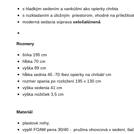
s hladkým sedením a vankúšmi ako opierky chrbta
s rozkladaním a úložným priestorom, vhodné na príležitos
moderná sedacia súprava
celočalúnená
Rozmery
šírka 195 cm
hĺbka 70 cm
výška 89 cm
hĺbka sednia 45 -70 /bez opierky na chrbát/ cm
rozmer spania po rozložení 195 x 130 cm
výška sedenia 41 cm
výška nožičiek 3,5 cm
Materiál
plastové nohy,
výplň FOAM pena 30/40 - pružina vlnovcová v sedení, tlač