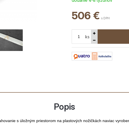
dodanie 4-8 týždňov
506
€
s DPH
ks
Popis
ahovanie s úložným priestorom na plastových nožičkách naviac vyroben