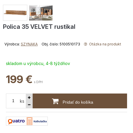
Polica 35 VELVET rustikal
Výrobca:
SZYNAKA
Obj. čislo: 5100510173
Otázka na produkt
skladom u výrobcu, 4-8 týždňov
199
€
s DPH
ks
Pridať do košíka