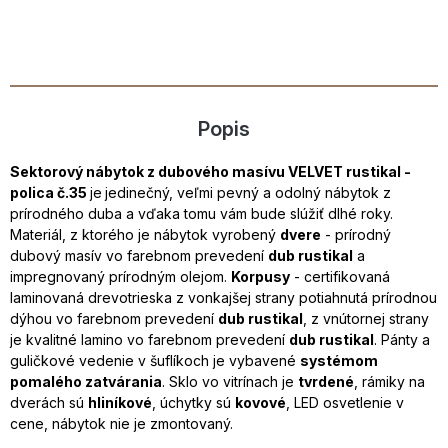
Popis
Sektorový nábytok z dubového masívu VELVET rustikal -
polica č.35
je
jedinečný, veľmi pevný a odolný nábytok z
prírodného duba a vďaka tomu vám bude slúžiť dlhé roky.
Materiál, z ktorého je nábytok vyrobený
dvere
- prírodný
dubový masív vo farebnom prevedení
dub rustikal
a
impregnovaný prírodným olejom.
Korpusy
- certifikovaná
laminovaná drevotrieska z vonkajšej strany potiahnutá prírodnou
dýhou vo farebnom prevedení
dub rustikal
, z vnútornej strany
je kvalitné lamino vo farebnom prevedení
dub rustikal
. Pánty a
guličkové vedenie v šuflíkoch je vybavené
systémom
pomalého zatvárania
. Sklo vo vitrínach je
tvrdené
, rámiky na
dverách sú
hliníkové
, úchytky sú
kovové
, LED osvetlenie v
cene, nábytok nie je zmontovaný.