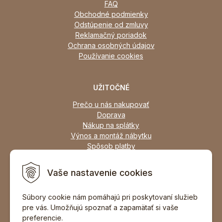
FAQ
Obchodné podmienky
Odstúpenie od zmluvy
Reklamačný poriadok
Ochrana osobných údajov
Používanie cookies
UŽITOČNÉ
Prečo u nás nakupovať
Doprava
Nákup na splátky
Výnos a montáž nábytku
Spôsob platby
Zľavy
Osobný odber
Vaše nastavenie cookies
Zariadime všetky typy interiérov
Súbory cookie nám pomáhajú pri poskytovaní služieb
pre vás. Umožňujú spoznať a zapamätať si vaše
DOPORUČIŤ ZNÁMEMU
preferencie.