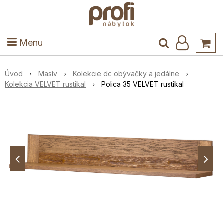
ele
Masív
Detské izby
Kuchyňa a jedáleň
Stoly a stoličky
Predsieň
Menu
Úvod
Masív
Kolekcie do obývačky a jedálne
Kolekcia VELVET rustikal
Polica 35 VELVET rustikal