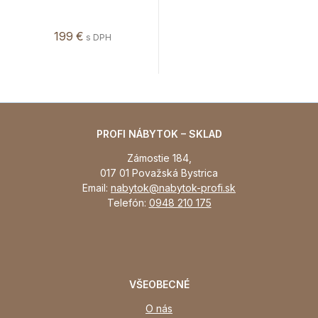
199 €
s DPH
PROFI NÁBYTOK – SKLAD
Zámostie 184,
017 01 Považská Bystrica
Email:
nabytok@nabytok-profi.sk
Telefón:
0948 210 175
VŠEOBECNÉ
O nás