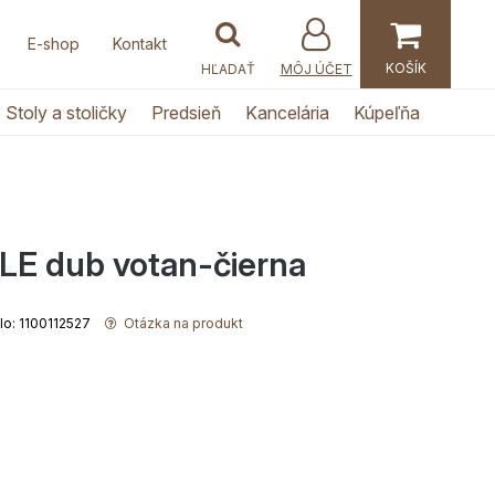
E-shop
Kontakt
MÔJ ÚČET
Stoly a stoličky
Predsieň
Kancelária
Kúpeľňa
LE dub votan-čierna
slo: 1100112527
Otázka na produkt