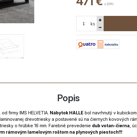
471
€
s DPH
ks
Popis
, od firmy IMS HELVETIA.
Nábytok HALLE
bol navrhnutý v kubicko
j laminovanej drevotriesky a postavené sú na čiernych kovových r
votriesky o hrúbke 16 mm. Farebné prevedenie
dub votan-čierna
, ú
ým rámovým lamelovým roštom na plynových piestoch!!!