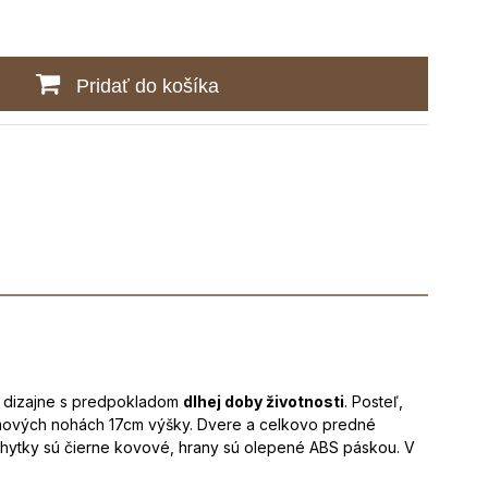
Pridať do košíka
m dizajne s predpokladom
dlhej doby životnosti
. Posteľ,
ámových nohách 17cm výšky. Dvere a celkovo predné
chytky sú čierne kovové, hrany sú olepené ABS páskou. V