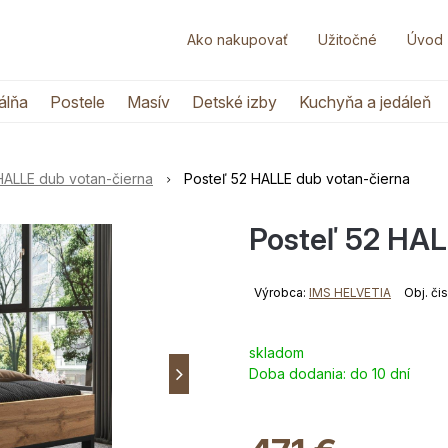
Ako nakupovať
Užitočné
Úvod
álňa
Postele
Masív
Detské izby
Kuchyňa a jedáleň
HALLE dub votan-čierna
Posteľ 52 HALLE dub votan-čierna
Posteľ 52 HAL
Výrobca:
IMS HELVETIA
Obj. či
skladom
Doba dodania:
do 10 dní