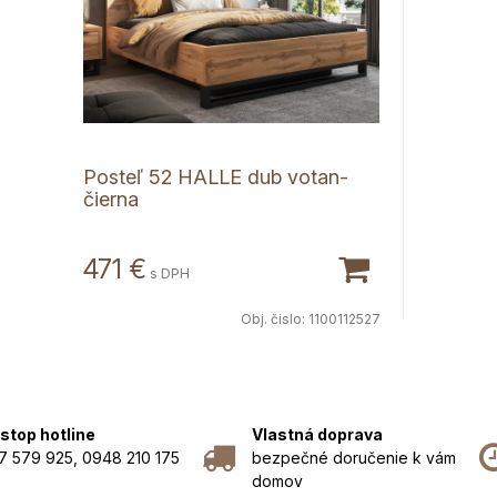
Posteľ 52 HALLE dub votan-
čierna
471 €
s DPH
Obj. čislo:
1100112527
stop hotline
Vlastná doprava
7 579 925, 0948 210 175
bezpečné doručenie k vám
domov