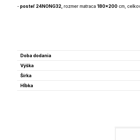
-
posteľ 24NONG32,
rozmer matraca
180x200
cm, celkov
Doba dodania
Výška
Šírka
Hĺbka