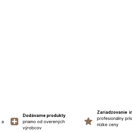
Zariadzovanie i
Dodávame produkty
profesionálny prís
 a
priamo od overených
nízke ceny
výrobcov