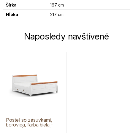
Šírka
167 cm
Hĺbka
217 cm
Naposledy navštívené
Posteľ so zásuvkami,
borovica, farba biela -
medová borovica, séria