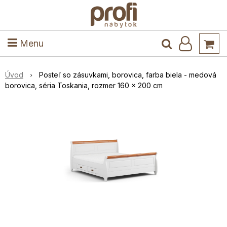
ele
Masív
Detské izby
Kuchyňa a jedáleň
Stoly a stoličky
Predsieň
Menu
Úvod
Posteľ so zásuvkami, borovica, farba biela - medová
borovica, séria Toskania, rozmer 160 x 200 cm