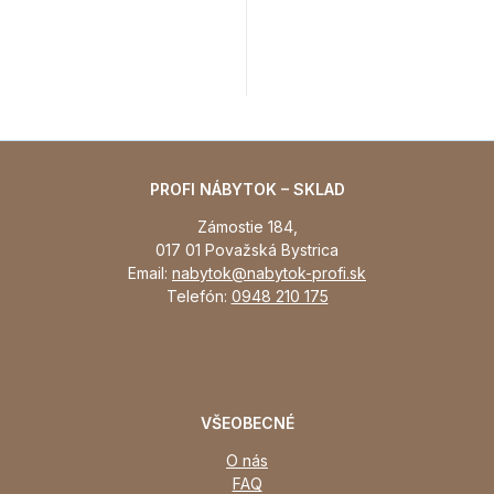
Toskania, rozmer 160 x
200 cm
PROFI NÁBYTOK – SKLAD
Zámostie 184,
017 01 Považská Bystrica
Email:
nabytok@nabytok-profi.sk
Telefón:
0948 210 175
VŠEOBECNÉ
O nás
FAQ