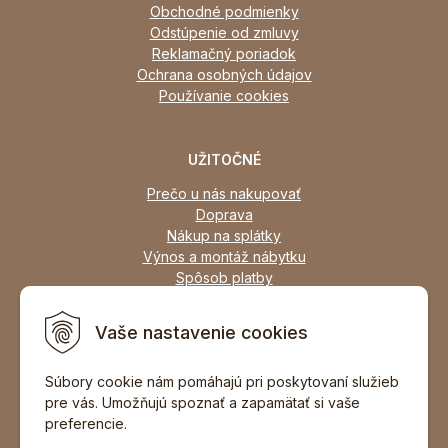
Obchodné podmienky
Odstúpenie od zmluvy
Reklamačný poriadok
Ochrana osobných údajov
Používanie cookies
UŽITOČNÉ
Prečo u nás nakupovať
Doprava
Nákup na splátky
Výnos a montáž nábytku
Spôsob platby
Zľavy
Osobný odber
Vaše nastavenie cookies
Zariadime všetky typy interiérov
Súbory cookie nám pomáhajú pri poskytovaní služieb
pre vás. Umožňujú spoznať a zapamätať si vaše
DOPORUČIŤ ZNÁMEMU
preferencie.