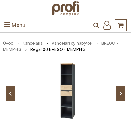
ele
Masív
Detské izby
Kuchyňa a jedáleň
Stoly a stoličky
Predsieň
Menu
Úvod
Kancelária
Kancelársky nábytok
BREGO -
MEMPHIS
Regál 06 BREGO - MEMPHIS