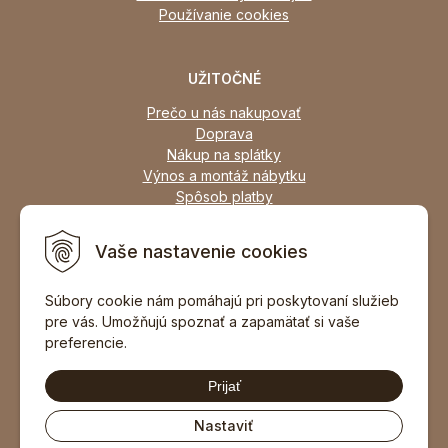
Používanie cookies
UŽITOČNÉ
Prečo u nás nakupovať
Doprava
Nákup na splátky
Výnos a montáž nábytku
Spôsob platby
Zľavy
Osobný odber
Vaše nastavenie cookies
Zariadime všetky typy interiérov
Súbory cookie nám pomáhajú pri poskytovaní služieb
pre vás. Umožňujú spoznať a zapamätať si vaše
DOPORUČIŤ ZNÁMEMU
preferencie.
Prijať
Nastaviť