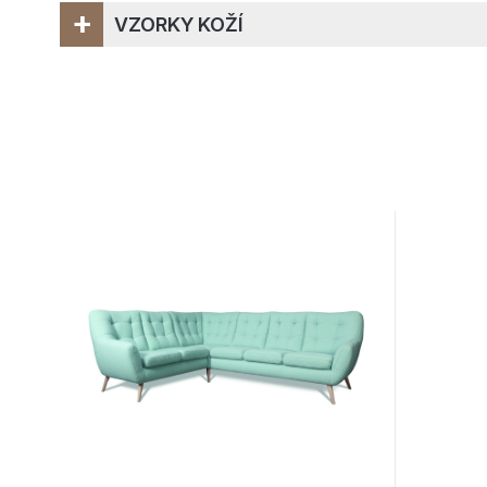
+
VZORKY KOŽÍ