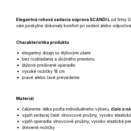
Elegantná rohová sedacia súprava SCANDI L
od firmy 
vám poskytne dokonalý komfort pri sedení alebo odpočíva
Charakteristika produktu
elegantný dizajn so štýlovými ušami
bez rozkladania a úložného priestoru
štýlové prešívané operadlo
vysoké nožičky 18 cm
pravé alebo ľavé prevedenie
Materiál
čalúnenie: látka podľa individuálneho výberu,
číslo a n
výplň sedacej časti: vlnovcové pružiny, vysoko elastick
výplň operadla: vlnovcové pružiny, vysoko elastická pe
drevené nožičky