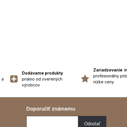
Zariadzovanie i
Dodávame produkty
profesionálny prís
 a
priamo od overených
nízke ceny
výrobcov
Doporučiť známemu