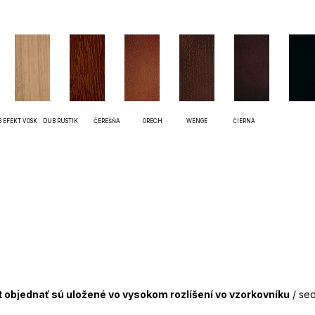
UB EFEKT VOSK DUB RUSTIK ČEREŠŇA ORECH WENGE ČIERNA
kt objednať sú uložené vo vysokom rozlíšení vo vzorkovníku
/ sed