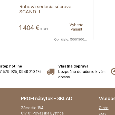
Rohová sedacia súprava
SCANDI L
Vyberte
1 404 €
s DPH
variant
Obj. čislo:
1500150063
stop hotline
Vlastná doprava
7 579 925, 0948 210 175
bezpečné doručenie k vám
domov
PROFI nábytok – SKLAD
Všeob
Zámostie 184,
O nás
017 01 Považská Bystrica
FAQ