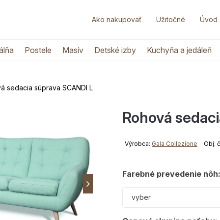
Ako nakupovať
Užitočné
Úvod
álňa
Postele
Masív
Detské izby
Kuchyňa a jedáleň
á sedacia súprava SCANDI L
Rohová sedaci
Výrobca:
Gala Collezione
Obj. 
Farebné prevedenie nôh
vyber