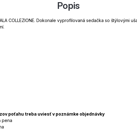
Popis
GALA COLLEZIONE. Dokonale vyprofilovaná sedačka so štýlovými uša
ní.
ázov poťahu treba uviesť v poznámke objednávky
á pena
na