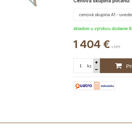
Cenová skupina poťahu:
cenová skupina A1 - uved
skladom u výrobcu dodanie 8
1 404
€
s DPH
ks
Pr