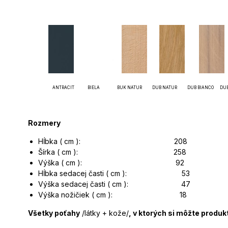
ANTRACIT BIELA BUK NATUR DUB NATUR DUB BIANCO D
Rozmery
Hĺbka ( cm ): 208
Šírka ( cm ): 258
Výška ( cm ): 92
Hĺbka sedacej časti ( cm ): 53
Výška sedacej časti ( cm ): 47
Výška nožičiek ( cm ): 18
Všetky poťahy
/látky + kože/
, v ktorých si môžte produ