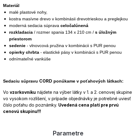
Materiál
malé plastové nohy,
kostra masívne drevo v kombinásii drevotrieskou a preglejkou
moderná sedacia súprava
celočalúnená
rozkladacia
/ rozmer spania 134 x 210 cm /
s úložným
priestorom
sedenie
- vlnovcová pružina v kombinácii s PUR penou
opierky chrbta
- elastické pásy v kombinácii s PUR penou
odnímateľné vankúše
CORD
Sedaciu súpravu
ponúkame v poťahových látkach:
Vo
vzorkovníku
nájdete na výber látky v 1. a 2. cenovej skupine
vo vysokom rozlíšení, v prípade objednávky je potrebné uviesť
číslo poťahu do poznámky.
Uvedená cena platí pre prvú
cenovú skupinu!!!
Parametre