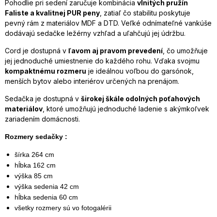
Pohodlie pri sedení zaručuje kombinácia
vlnitých pružín
Faliste a kvalitnej PUR peny
, zatiaľ čo stabilitu poskytuje
pevný rám z materiálov MDF a DTD. Veľké odnímateľné vankúše
dodávajú sedačke ležérny vzhľad a uľahčujú jej údržbu.
Cord je dostupná v
ľavom aj pravom prevedení
, čo umožňuje
jej jednoduché umiestnenie do každého rohu. Vďaka svojmu
kompaktnému rozmeru
je ideálnou voľbou do garsónok,
menších bytov alebo interiérov určených na prenájom.
Sedačka je dostupná v
širokej škále odolných poťahových
materiálov
, ktoré umožňujú jednoduché ladenie s akýmkoľvek
zariadením domácnosti.
Rozmery sedačky :
šírka 264 cm
hĺbka 162 cm
výška 85 cm
výška sedenia 42 cm
hĺbka sedenia 60 cm
všetky rozmery sú vo fotogalérii