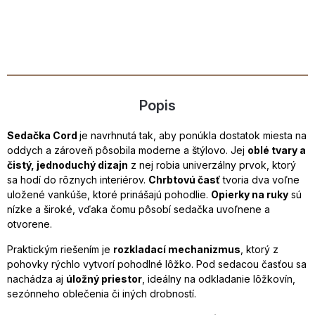
Popis
Sedačka Cord
je navrhnutá tak, aby ponúkla dostatok miesta na
oddych a zároveň pôsobila moderne a štýlovo. Jej
oblé tvary a
čistý, jednoduchý dizajn
z nej robia univerzálny prvok, ktorý
sa hodí do rôznych interiérov.
Chrbtovú časť
tvoria dva voľne
uložené vankúše, ktoré prinášajú pohodlie.
Opierky na ruky
sú
nízke a široké, vďaka čomu pôsobí sedačka uvoľnene a
otvorene.
Praktickým riešením je
rozkladací mechanizmus
, ktorý z
pohovky rýchlo vytvorí pohodlné lôžko. Pod sedacou časťou sa
nachádza aj
úložný priestor
, ideálny na odkladanie lôžkovín,
sezónneho oblečenia či iných drobností.