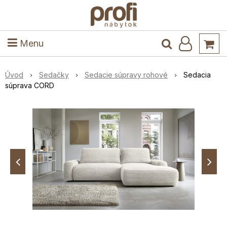
ele
Masív
Detské izby
Kuchyňa a jedáleň
Stoly a stoličky
Predsieň
Menu
Úvod
Sedačky
Sedacie súpravy rohové
Sedacia
súprava CORD