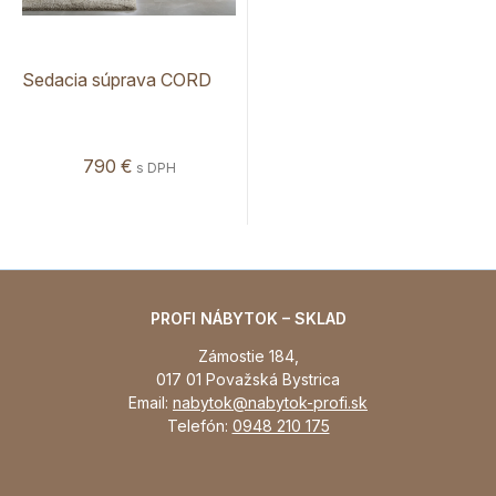
Sedacia súprava CORD
790 €
s DPH
PROFI NÁBYTOK – SKLAD
Zámostie 184,
017 01 Považská Bystrica
Email:
nabytok@nabytok-profi.sk
Telefón:
0948 210 175