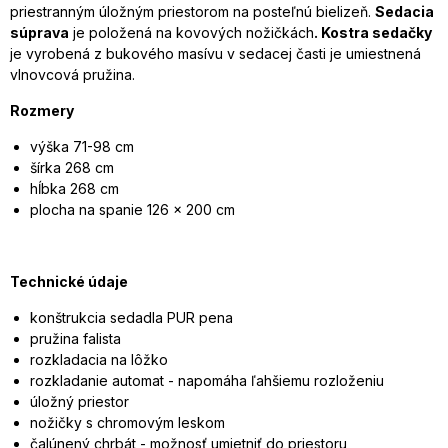
priestranným úložným priestorom na posteľnú bielizeň.
Sedacia
súprava
je položená na kovových nožičkách
. Kostra sedačky
je vyrobená z bukového masívu v sedacej časti je umiestnená
vlnovcová pružina.
Rozmery
výška 71-98 cm
šírka 268 cm
hĺbka 268 cm
plocha na spanie 126 x 200 cm
Technické údaje
konštrukcia sedadla PUR pena
pružina falista
rozkladacia na lôžko
rozkladanie automat - napomáha ľahšiemu rozloženiu
úložný priestor
nožičky s chromovým leskom
čalúnený chrbát - možnosť umietniť do priestoru