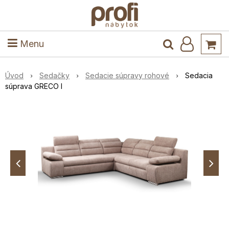
ele
Masív
Detské izby
Kuchyňa a jedáleň
Stoly a stoličky
Predsieň
Menu
Úvod
Sedačky
Sedacie súpravy rohové
Sedacia
súprava GRECO I