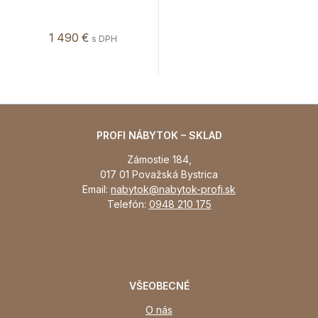
1 490 €
s DPH
PROFI NÁBYTOK – SKLAD
Zámostie 184,
017 01 Považská Bystrica
Email:
nabytok@nabytok-profi.sk
Telefón:
0948 210 175
VŠEOBECNÉ
O nás