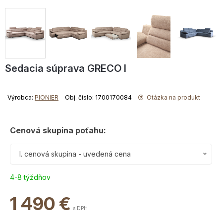
Sedacia súprava GRECO I
Výrobca:
PIONIER
Obj. čislo: 1700170084
Otázka na produkt
Cenová skupina poťahu:
I. cenová skupina - uvedená cena
4-8 týždňov
1 490
€
s DPH