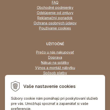
FAQ
Obchodné podmienky
Odstúpenie od zmluvy
Reklamačný poriadok
Ochrana osobných údajov
Používanie cookies
UŽITOČNÉ
Prečo u nás nakupovať
Doprava
Nákup na splátky
Výnos a montáž nábytku
Spôsob platby
Zľavy
Osobný odber
Vaše nastavenie cookies
Zariadime všetky typy interiérov
Súbory cookie nám pomáhajú pri poskytovaní služieb
pre vás. Umožňujú spoznať a zapamätať si vaše
DOPORUČIŤ ZNÁMEMU
preferencie.