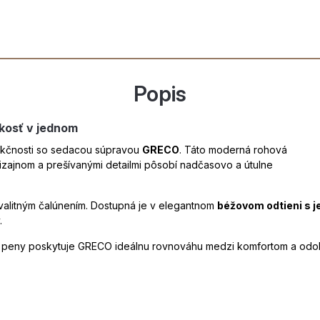
Popis
ckosť v jednom
unkčnosti so sedacou súpravou
GRECO
. Táto moderná rohová
izajnom a prešívanými detailmi pôsobí nadčasovo a útulne
valitným čalúnením. Dostupná je v elegantnom
béžovom odtieni s
.
j peny poskytuje GRECO ideálnu rovnováhu medzi komfortom a odol