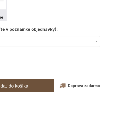
ie
ďte v poznámke objednávky):
Doprava zadarmo
idať do košíka