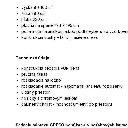
výška 86-100 cm
šírka 280 cm
hĺbka 230 cm
plocha na spanie 124 x 195 cm
potiahnutá čaluníckou látkou podľa výberu zo vzorkovn
konštrukcia kostry - DTD, masívne drevo
Technické údaje
konštrukcia sedadla PUR pena
pružina falista
rozkladacia na lôžko
rozkladanie automat - napomáha ľahšiemu rozloženiu
úložný priestor
nožičky s chromovým leskom
čalúnený chrbát - možnosť umietniť do priestoru
Sedaciu súpravu GRECO
ponúkame v poťahových látkac