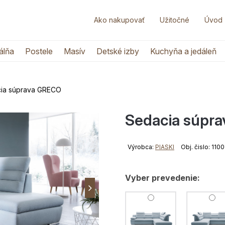
Ako nakupovať
Užitočné
Úvod
álňa
Postele
Masív
Detské izby
Kuchyňa a jedáleň
ia súprava GRECO
Sedacia súpr
Výrobca:
PIASKI
Obj. čislo: 110
Vyber prevedenie: