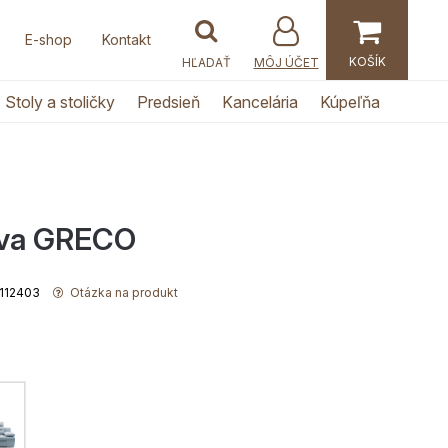
E-shop
Kontakt
MÔJ ÚČET
Stoly a stoličky
Predsieň
Kancelária
Kúpeľňa
ava GRECO
0112403
Otázka na produkt