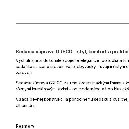
Sedacia súprava GRECO – štýl, komfort a prakti
Vychutnajte si dokonalé spojenie elegancie, pohodlia a f
sedačka sa stane srdcom vašej obývačky – svojím čistým d
zároveň.
Sedacia súprava GRECO zaujme svojimi mäkkými líniami a k
rôznymi interiérovými štýlmi – od moderného až po klasický
Vďaka pevnej konštrukcii a pohodlnému sedáku z kvalitne
dlhom dni.
Rozmery