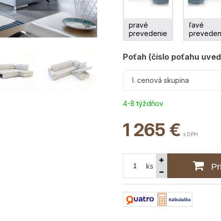
pravé
ľavé
prevedenie
preveden
Poťah (číslo poťahu uve
I. cenová skupina
4-8 týždňov
1 265
€
s DPH
ks
Pr