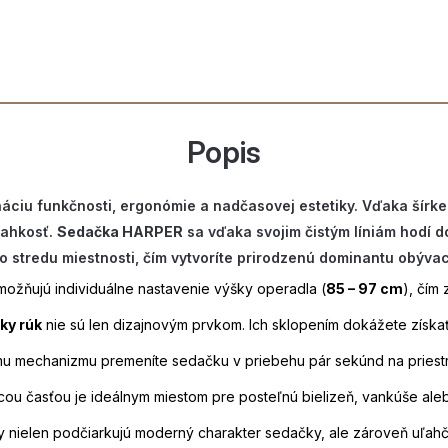
Popis
áciu funkčnosti, ergonómie a nadčasovej estetiky. Vďaka šírk
ľahkosť.
Sedačka HARPER
sa vďaka svojim čistým líniám hodí d
o stredu miestnosti, čím vytvoríte prirodzenú dominantu obýva
umožňujú individuálne nastavenie výšky operadla (
85 – 97 cm
), čím
ky rúk
nie sú len dizajnovým prvkom. Ich sklopením dokážete získa
mu mechanizmu premeníte sedačku v priebehu pár sekúnd na priest
ou časťou je ideálnym miestom pre posteľnú bielizeň, vankúše al
nielen podčiarkujú moderný charakter sedačky, ale zároveň uľahč