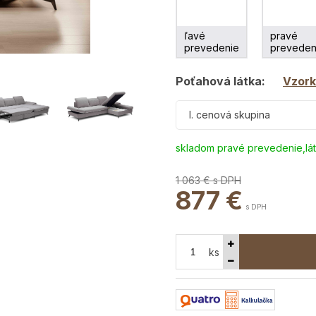
ľavé
pravé
prevedenie
preveden
Poťahová látka:
Vzork
I. cenová skupina
skladom pravé prevedenie,lá
1 063 €
s DPH
877
€
s DPH
ks