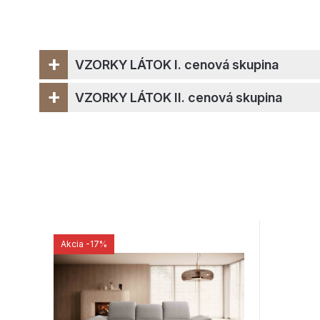
+
VZORKY LÁTOK I. cenová skupina
+
VZORKY LÁTOK II. cenová skupina
Akcia
-17%