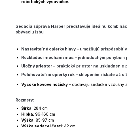
robotických vysávačov
.
Sedacia súprava
Harper
predstavuje ideálnu kombináciu
obývaciu izbu
Nastaviteľné opierky hlavy
– umožňujú prispôsobiť v
Rozkladací mechanizmus
– jednoduchým pohybom p
Úložný priestor
– praktický priestor na uskladnenie p
Polohovateľné opierky rúk
– sklopením získate až o 
Vysoké kovové nožičky
– dodávajú sedačke vzdušný a
Rozmery:
Šírka:
284 cm
Hĺbka:
96-166 cm
Výška:
85-97 cm
Výška sedacej časti:
42 cm