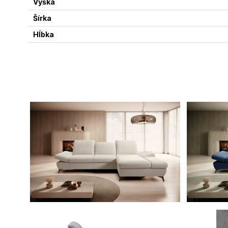
Výška
Šírka
Hĺbka