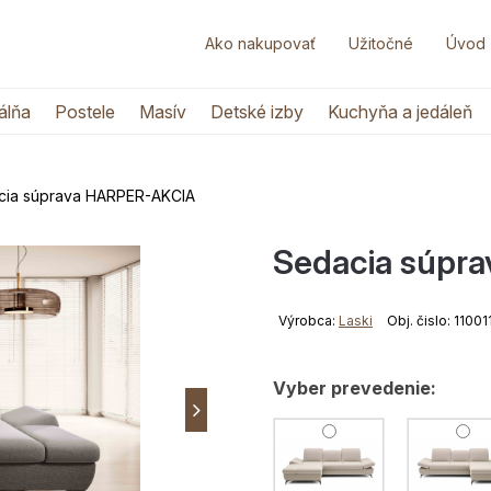
Ako nakupovať
Užitočné
Úvod
álňa
Postele
Masív
Detské izby
Kuchyňa a jedáleň
cia súprava HARPER-AKCIA
Sedacia súpr
Výrobca:
Laski
Obj. čislo: 1100
Vyber prevedenie: