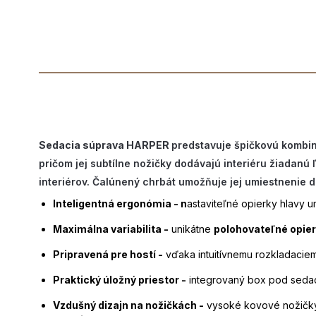
Sedacia súprava HARPER
predstavuje špičkovú kombin
pričom jej subtílne nožičky dodávajú interiéru žiadanú 
interiérov. Čalúnený chrbát umožňuje jej umiestnenie d
Inteligentná ergonómia - n
astaviteľné opierky hlavy 
Maximálna variabilita -
unikátne
polohovateľné opier
Pripravená pre hostí -
vďaka intuitívnemu rozkladacie
Praktický úložný priestor -
integrovaný box pod sedac
Vzdušný dizajn na nožičkách -
vysoké kovové nožičky 