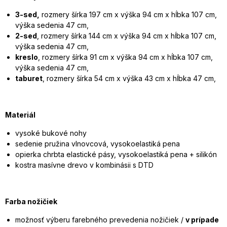
3-sed,
rozmery šírka 197 cm x výška 94 cm x hĺbka 107 cm,
výška sedenia 47 cm,
2-sed
, rozmery šírka 144 cm x výška 94 cm x hĺbka 107 cm,
výška sedenia 47 cm,
kreslo
, rozmery šírka 91 cm x výška 94 cm x hĺbka 107 cm,
výška sedenia 47 cm,
taburet
, rozmery šírka 54 cm x výška 43 cm x hĺbka 47 cm,
Materiál
vysoké bukové nohy
sedenie pružina vlnovcová, vysokoelastiká pena
opierka chrbta elastické pásy, vysokoelastiká pena + silikón
kostra masívne drevo v kombinásii s DTD
Farba nožičiek
možnosť výberu farebného prevedenia nožičiek /
v prípade