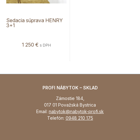
Sedacia súprava HENRY
3+1
1 250 €
s DPH
PROFI NÁBYTOK – SKLAD
Zámostie 184,
017 01 Považská Bystrica
Email:
nabytok@nabytok-profi.sk
Telefón:
0948 210 175