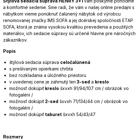
Štýlová sedacia súprava HENRY 3+1
vám poskytne pohodlné
a komfortné sedenie. Sme radi, že vám v našej online predajni s
nábytkom vieme ponúknuť čalúnený nábytok od výrobcu
renomovanej značky IMS SOFA a jej dcérskej spoločnosti ETAP
SOFA, ktorá je známa vysokou kvalitou prevedenia a použitých
materiálov, ich sedacie súpravy sú určené hlavne pre náročných
zákazníkov.
Popis
štýlová sedacia súprava
celočalúnená
s prešívanými opierkami chrbta
bez rozkladania a úložného priestoru
v uvedenej cene je zahrnutý len
3-sed
a
kreslo
možnosť dokúpiť
kreslo
šxvxh 91/94/107 cm / obrázok vo
fotogalérii /
možnosť dokúpiť
2-sed
šxvxh 71/134/44 cm / obrázok vo
fotogalérii /
možnosť dokúpiť
taburet
šxvxh 54/43/47
Rozmery