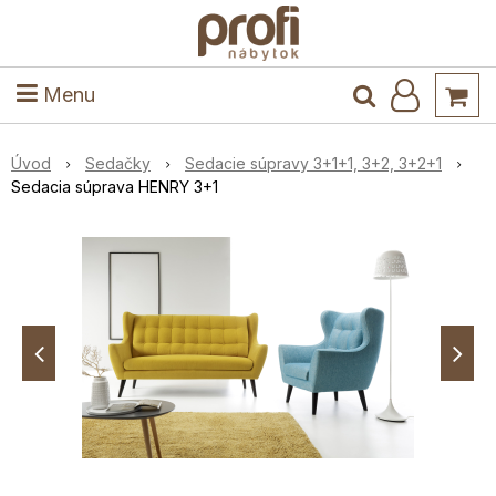
ele
Masív
Detské izby
Kuchyňa a jedáleň
Stoly a stoličky
Predsieň
Menu
Úvod
Sedačky
Sedacie súpravy 3+1+1, 3+2, 3+2+1
Sedacia súprava HENRY 3+1