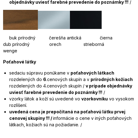
objednávky uviesť farebné prevedenie do poznámky !!!
/
buk prírodný čerešňa antická čierna
dub prírodný orech strieborná
wenge
Poťahové látky
sedaciu súpravu ponúkame v
poťahových látkach
rozdelených do
6
.cenových skupín a v
prírodných kožiach
rozdelených do 4.cenových skupín /
v prípade objednávky
uviesť farebné prevedenie do poznámky !!!
/
vzorky látok a koží sú uvedené vo
vzorkovníku
vo vysokom
rozlíšení.
uvedená cena je prepočítaná na poťahovú látku prvej
cenovej skupiny !!! /
informácie o cene v iných poťahových
látkach, kožiach sú na požiadanie. /