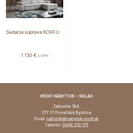
Sedacia súprava KORFU
1 130 €
s DPH
PROFI NÁBYTOK – SKLAD
Zámostie 184,
017 01 Považská Bystrica
Email:
nabytok@nabytok-profi.sk
Telefón:
0948 210 175