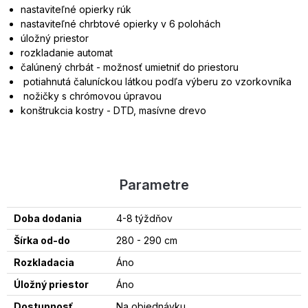
nastaviteľné opierky rúk
nastaviteľné chrbtové opierky v 6 polohách
úložný priestor
rozkladanie automat
čalúnený chrbát - možnosť umietniť do priestoru
potiahnutá čaluníckou látkou podľa výberu zo vzorkovníka
nožičky s chrómovou úpravou
konštrukcia kostry - DTD, masívne drevo
Parametre
Doba dodania
4-8 týždňov
Šírka od-do
280 - 290 cm
Rozkladacia
Áno
Úložný priestor
Áno
Dostupnosť
Na objednávku