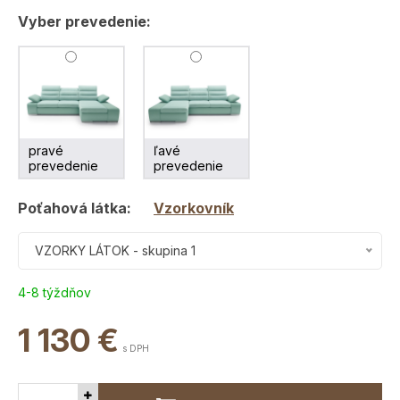
Vyber prevedenie:
pravé
ľavé
prevedenie
prevedenie
Poťahová látka:
Vzorkovník
VZORKY LÁTOK - skupina 1
4-8 týždňov
1 130
€
s DPH