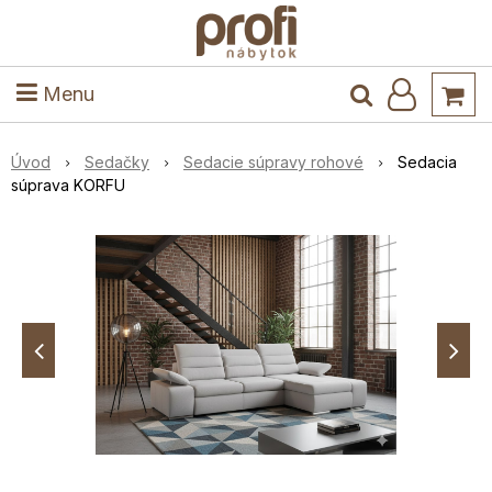
ele
Masív
Detské izby
Kuchyňa a jedáleň
Stoly a stoličky
Predsieň
Menu
Úvod
Sedačky
Sedacie súpravy rohové
Sedacia
súprava KORFU