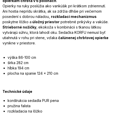
opierkam chrbta v 6 polohách
.
Opierky na ruky poslúžia ako vankúšik pri krátkom zdriemnutí.
Ani hostia neprídu skrátka, ak sa zdržia dlhšie pri večernom
posedení s dobrou náladou,
rozkladací mechanizmus
poskytne lôžko a
úložný priestor
potrebné prikývky a vakúše.
Strieborné nožičky
, ekokoža v kombinácii s tkanou látkou
vytvárajú súhru, ktorá lahodí oku. Sedačka KORFU nemusí byť
utiahnutá v rohu pri stene, vďaka
čalúnenej chrbtovej opierke
vynikne v priestore.
výška 86-100 cm
šírka 282 cm
hĺbka 194 cm
plocha na spanie 124 x 210 cm
Technické údaje
konštrukcia sedadla PUR pena
pružina falista
rozkladacia na lôžko