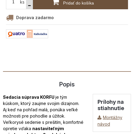
ks
Pridať do košíka
Doprava zadarmo
Popis
Sedacia súprava KORFU
je tým
Prílohy na
kúskom, ktorý zaujme svojim dizajnom.
stiahnutie
Aj keď na pohľad malá, ponúka veľké
možnosti pre pohodlie a úžitok.
Montážny
Veľkorysé sedenie s prešitím, komfortné
návod
opretie vďaka
nastaviteľným