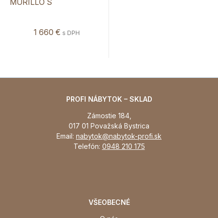
MURILLO S
1 660 €
s DPH
PROFI NÁBYTOK – SKLAD
Zámostie 184,
017 01 Považská Bystrica
Email:
nabytok@nabytok-profi.sk
Telefón:
0948 210 175
VŠEOBECNÉ