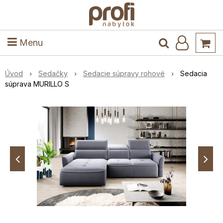
ele
Masív
Detské izby
Kuchyňa a jedáleň
Stoly a stoličky
Predsieň
Menu
Úvod
Sedačky
Sedacie súpravy rohové
Sedacia
súprava MURILLO S