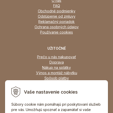
O nás
FAQ
Obchodné podmienky
Odstúpenie od zmluvy
Reklamačný poriadok
Ochrana osobných údajov
Používanie cookies
UŽITOČNÉ
Prečo u nás nakupovať
Doprava
Nákup na splátky
Výnos a montáž nábytku
Spôsob platby
Zľavy
Osobný odber
Vaše nastavenie cookies
Zariadime všetky typy interiérov
Súbory cookie nám pomáhajú pri poskytovaní služieb
pre vás. Umožňujú spoznať a zapamätať si vaše
DOPORUČIŤ ZNÁMEMU