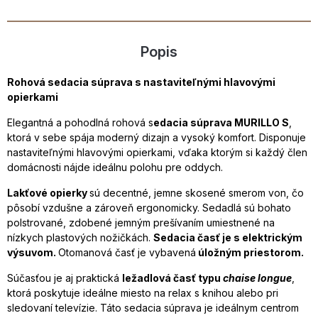
Popis
Rohová sedacia súprava s nastaviteľnými hlavovými
opierkami
Elegantná a pohodlná rohová s
edacia súprava MURILLO S
,
ktorá v sebe spája moderný dizajn a vysoký komfort. Disponuje
nastaviteľnými hlavovými opierkami, vďaka ktorým si každý člen
domácnosti nájde ideálnu polohu pre oddych.
Lakťové opierky
sú decentné, jemne skosené smerom von, čo
pôsobí vzdušne a zároveň ergonomicky. Sedadlá sú bohato
polstrované, zdobené jemným prešívaním umiestnené na
nízkych plastových nožičkách.
Sedacia časť je s elektrickým
výsuvom.
Otomanová časť je vybavená
úložným priestorom.
Súčasťou je aj praktická
ležadlová časť typu
chaise longue
,
ktorá poskytuje ideálne miesto na relax s knihou alebo pri
sledovaní televízie. Táto sedacia súprava je ideálnym centrom