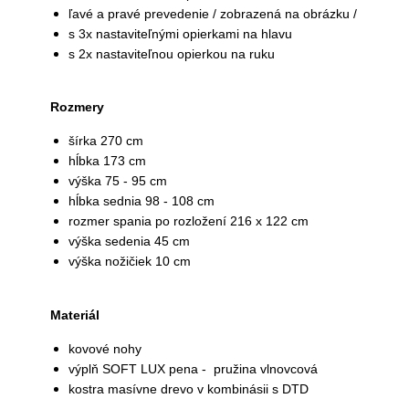
ľavé a pravé prevedenie / zobrazená na obrázku /
s 3x nastaviteľnými opierkami na hlavu
s 2x nastaviteľnou opierkou na ruku
Rozmery
šírka 270 cm
hĺbka 173 cm
výška 75 - 95 cm
hĺbka sednia 98 - 108 cm
rozmer spania po rozložení 216 x 122 cm
výška sedenia 45 cm
výška nožičiek 10 cm
Materiál
kovové nohy
výplň SOFT LUX pena - pružina vlnovcová
kostra masívne drevo v kombinásii s DTD