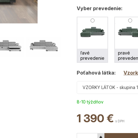
Vyber prevedenie:
ľavé
pravé
prevedenie
preveden
Poťahová látka:
Vzork
VZORKY LÁTOK - skupina 1
8-10 týždňov
1 390
€
s DPH