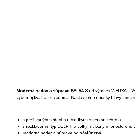
S
Moderná sedacia súprava SELVA
od výrobcu WERSAL. Výb
výbornej kvalite prevedenia. Nastaviteľné opierky hlavy umožn
s prešívaným sedením a hladkými opierkami chrbta
s rozkladaním typ DELFÍN a veľkým úložným priestorom, v
moderná sedacia súprava
celočalúnená