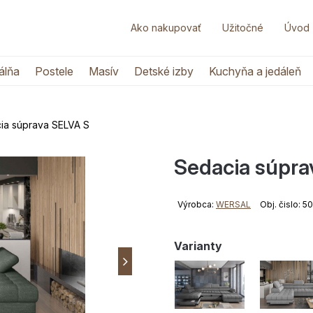
Ako nakupovať
Užitočné
Úvod
álňa
Postele
Masív
Detské izby
Kuchyňa a jedáleň
ia súprava SELVA S
Sedacia súpra
Výrobca:
WERSAL
Obj. čislo: 
Varianty