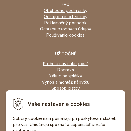
FAQ
Obchodné podmienky
Odstúpenie od zmluvy
Reklamačný poriadok
Ochrana osobných údajov
Používanie cookies
UŽITOČNÉ
Prečo u nás nakupovať
Doprava
Nákup na splátky
Výnos a montáž nábytku
Spôsob platby
Zľavy
Osobný odber
Vaše nastavenie cookies
Zariadime všetky typy interiérov
Súbory cookie nám pomáhajú pri poskytovaní služieb
pre vás. Umožňujú spoznať a zapamätať si vaše
DOPORUČIŤ ZNÁMEMU
preferencie.