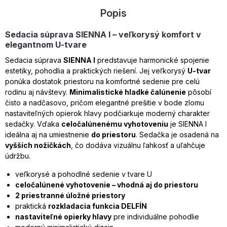
Popis
Sedacia súprava SIENNA I – veľkorysý komfort v
elegantnom U-tvare
Sedacia súprava
SIENNA I
predstavuje harmonické spojenie
estetiky, pohodlia a praktických riešení. Jej veľkorysý
U-tvar
ponúka dostatok priestoru na komfortné sedenie pre celú
rodinu aj návštevy.
Minimalistické hladké čalúnenie
pôsobí
čisto a nadčasovo, pričom elegantné prešitie v bode zlomu
nastaviteľných opierok hlavy podčiarkuje moderný charakter
sedačky. Vďaka
celočalúnenému vyhotoveniu
je SIENNA I
ideálna aj na umiestnenie
do priestoru
. Sedačka je osadená na
vyšších nožičkách
, čo dodáva vizuálnu ľahkosť a uľahčuje
údržbu.
veľkorysé a pohodlné sedenie v tvare U
celočalúnené vyhotovenie – vhodná aj do priestoru
2 priestranné úložné priestory
praktická
rozkladacia funkcia DELFÍN
nastaviteľné opierky hlavy
pre individuálne pohodlie