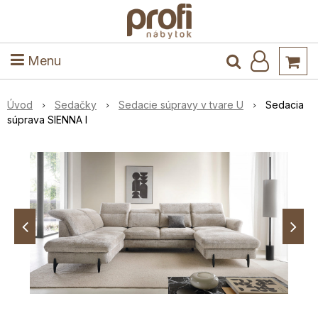
ele
Masív
Detské izby
Kuchyňa a jedáleň
Stoly a stoličky
Predsieň
Menu
Úvod
Sedačky
Sedacie súpravy v tvare U
Sedacia
súprava SIENNA I