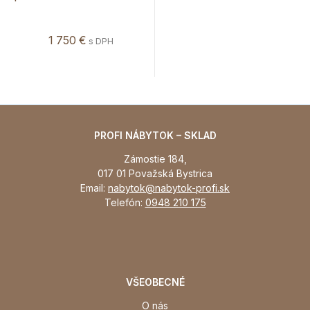
1 750 €
s DPH
PROFI NÁBYTOK – SKLAD
Zámostie 184,
017 01 Považská Bystrica
Email:
nabytok@nabytok-profi.sk
Telefón:
0948 210 175
VŠEOBECNÉ
O nás