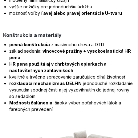
moderný minimalistický dizajn
vyššie nožičky pre jednoduchšiu údržbu
možnosť voľby
ľavej alebo pravej orientácie U-tvaru
Konštrukcia a materiály
pevná konštrukcia
z masívneho dreva a DTD
základ sedenia:
vlnovcové pružiny + vysokoelastická HR
pena
HR pena použitá aj v chrbtových opierkach a
nastaviteľných záhlavníkoch
kvalitné a trvácne spracovanie zaručujúce dlhú životnosť
rozkladací mechanizmus DELFÍN
jednoduché rozkladanie
vysunutím spodnej časti a jej vyzdvihnutím do jednej roviny
so sedadlom
Možnosti čalúnenia:
široký výber poťahových látok a
farebných prevedení