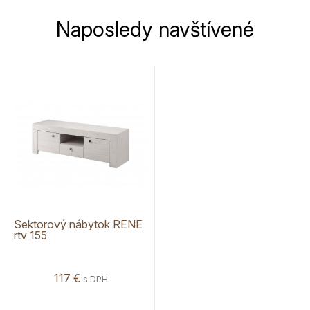
Naposledy navštívené
Sektorový nábytok RENE
rtv 155
117 €
s DPH