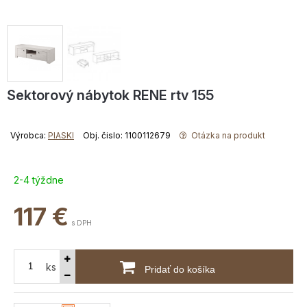
Sektorový nábytok RENE rtv 155
Výrobca:
PIASKI
Obj. čislo: 1100112679
Otázka na produkt
2-4 týždne
117
€
s DPH
ks
Pridať do košíka