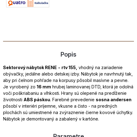
Popis
Sektorový nábytok RENE
-
rtv 155,
vhodný na zariadenie
obývačky, jedálne alebo detskej izby. Nábytok je navrhnutý tak,
aby pri čelnom pohľade na korpusy pôsobil masívne a pevne.
Je vyrobený zo
16 mm
hrubej laminovanej DTD, ktorá je odolná
voči poškriabaniu a vlhkosti. Hrany sú olepené na predĺženie
životnosti
ABS páskou
. Farebné prevedenie
sosna andersen
pôsobí v interiéri príjemne, vkusne a čisto - na predných
plochách sú umiestnené na zvýraznenie čierne kovové úchytky.
Nábytok je demontovaný a zabalený v kartóne.
Parametre