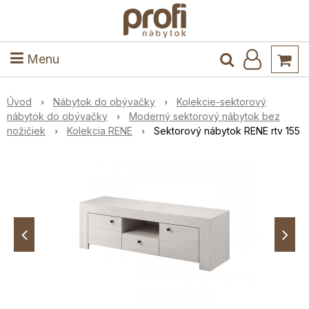
ele
Masív
Detské izby
Kuchyňa a jedáleň
Stoly a stoličky
Predsieň
Menu
Úvod
Nábytok do obývačky
Kolekcie-sektorový
nábytok do obývačky
Moderný sektorový nábytok bez
nožičiek
Kolekcia RENE
Sektorový nábytok RENE rtv 155