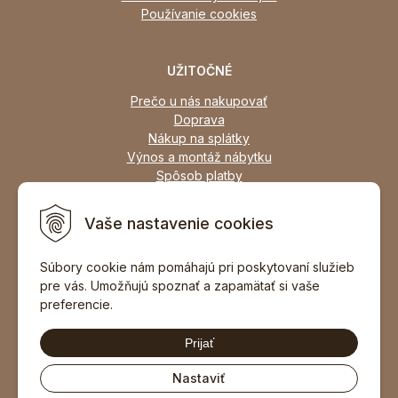
Používanie cookies
UŽITOČNÉ
Prečo u nás nakupovať
Doprava
Nákup na splátky
Výnos a montáž nábytku
Spôsob platby
Zľavy
Osobný odber
Vaše nastavenie cookies
Zariadime všetky typy interiérov
Súbory cookie nám pomáhajú pri poskytovaní služieb
pre vás. Umožňujú spoznať a zapamätať si vaše
DOPORUČIŤ ZNÁMEMU
preferencie.
Prijať
Nastaviť