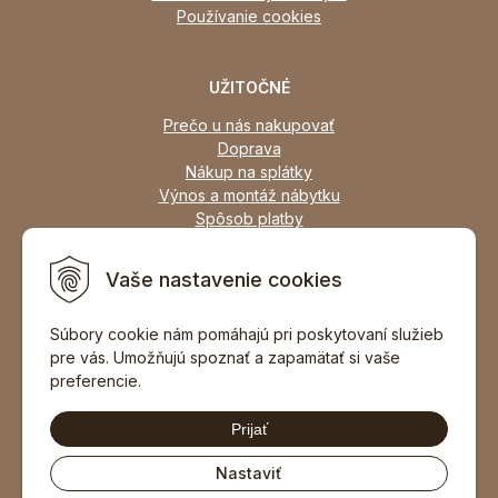
Používanie cookies
UŽITOČNÉ
Prečo u nás nakupovať
Doprava
Nákup na splátky
Výnos a montáž nábytku
Spôsob platby
Zľavy
Osobný odber
Vaše nastavenie cookies
Zariadime všetky typy interiérov
Súbory cookie nám pomáhajú pri poskytovaní služieb
pre vás. Umožňujú spoznať a zapamätať si vaše
DOPORUČIŤ ZNÁMEMU
preferencie.
Prijať
Nastaviť