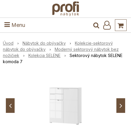
ele
Masív
Detské izby
Kuchyňa a jedáleň
Stoly a stoličky
Predsieň
Menu
Úvod
Nábytok do obývačky
Kolekcie-sektorový
nábytok do obývačky
Moderný sektorový nábytok bez
nožičiek
Kolekcia SELENE
Sektorový nábytok SELENE
komoda 7