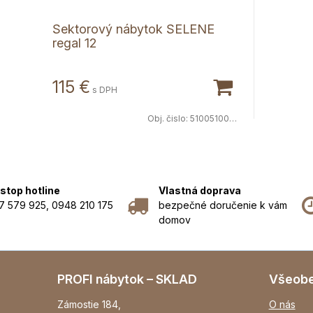
Sektorový nábytok SELENE
regal 12
115 €
s DPH
Obj. čislo:
5100510079
stop hotline
Vlastná doprava
7 579 925, 0948 210 175
bezpečné doručenie k vám
domov
PROFI nábytok – SKLAD
Všeob
Zámostie 184,
O nás