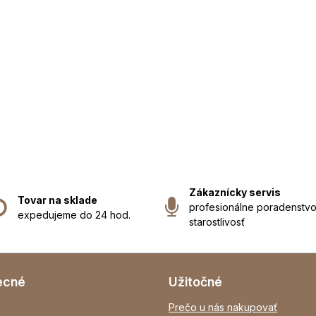
Zákaznícky servis
Tovar na sklade
profesionálne poradenstvo
expedujeme do 24 hod.
starostlivosť
ecné
Užitočné
Prečo u nás nakupovať