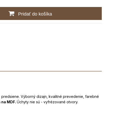
Pridať do košíka
 predsiene. Výborný dizajn, kvalitné prevedenie, farebné
ia na MDF.
Úchyty nie sú - vyfrézované otvory.