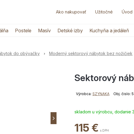
Ako nakupovať
Užitočné
Úvod
álňa
Postele
Masív
Detské izby
Kuchyňa a jedáleň
nábytok do obývačky
Moderný sektorový nábytok bez nožičiek
Sektorový náb
Výrobca:
SZYNAKA
Obj. čislo:
skladom u výrobcu, dodanie 
115
€
s DPH