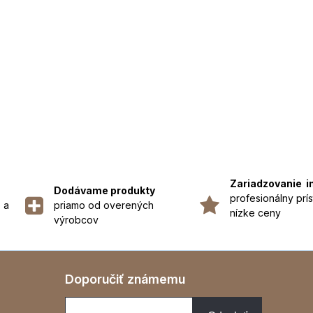
Zariadzovanie i
Dodávame produkty
profesionálny prís
 a
priamo od overených
nízke ceny
výrobcov
Doporučiť známemu