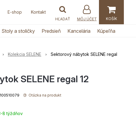
E-shop
Kontakt
MÔJ ÚČET
Stoly a stoličky
Predsieň
Kancelária
Kúpeľňa
Kolekcia SELENE
Sektorový nábytok SELENE regal
ytok SELENE regal 12
 5100510079
Otázka na produkt
3-8 týždňov