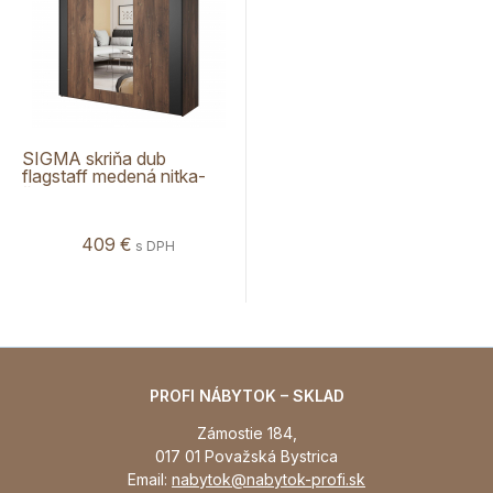
SIGMA skriňa dub
flagstaff medená nitka-
čierna
409 €
s DPH
PROFI NÁBYTOK – SKLAD
Zámostie 184,
017 01 Považská Bystrica
Email:
nabytok@nabytok-profi.sk