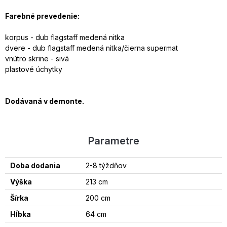
Farebné prevedenie:
korpus - dub flagstaff medená nitka
dvere - dub flagstaff medená nitka/čierna supermat
vnútro skrine - sivá
plastové úchytky
Dodávaná v demonte.
Parametre
Doba dodania
2-8 týždňov
Výška
213 cm
Šírka
200 cm
Hĺbka
64 cm