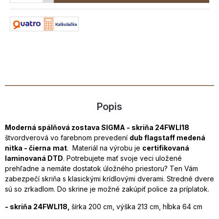
Popis
Moderná spálňová zostava SIGMA - skriňa
24FWLI18
štvordverová vo farebnom prevedení
dub flagstaff medená
nitka - čierna
mat
. Materiál na výrobu je
certifikovaná
laminovaná DTD
. Potrebujete mať svoje veci uložené
prehľadne a nemáte dostatok úložného priestoru? Ten Vám
zabezpečí skriňa s klasickými krídlovými dverami. Stredné dvere
sú so zrkadlom. Do skrine je možné zakúpiť police za príplatok.
- skriňa 24FWLI18,
šírka 200 cm, výška 213 cm, hĺbka 64 cm