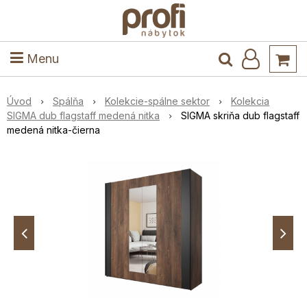
ele
Masív
Detské izby
Kuchyňa a jedáleň
Stoly a stoličky
Predsieň
Menu
Úvod
Spálňa
Kolekcie-spálne sektor
Kolekcia
SIGMA dub flagstaff medená nitka
SIGMA skriňa dub flagstaff
medená nitka-čierna