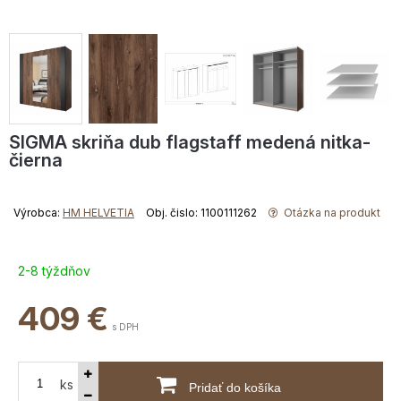
SIGMA skriňa dub flagstaff medená nitka-
čierna
Výrobca:
HM HELVETIA
Obj. čislo: 1100111262
Otázka na produkt
2-8 týždňov
409
€
s DPH
ks
Pridať do košíka