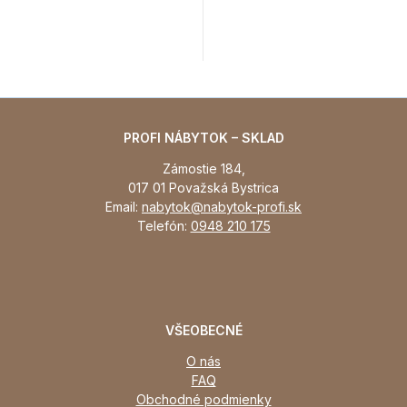
PROFI NÁBYTOK – SKLAD
Zámostie 184,
017 01 Považská Bystrica
Email:
nabytok@nabytok-profi.sk
Telefón:
0948 210 175
VŠEOBECNÉ
O nás
FAQ
Obchodné podmienky