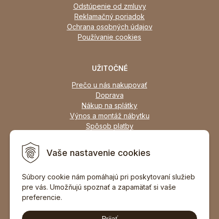
Odstúpenie od zmluvy
Reklamačný poriadok
Ochrana osobných údajov
Používanie cookies
UŽITOČNÉ
Prečo u nás nakupovať
Doprava
Nákup na splátky
Výnos a montáž nábytku
Spôsob platby
Zľavy
Osobný odber
Vaše nastavenie cookies
Zariadime všetky typy interiérov
Súbory cookie nám pomáhajú pri poskytovaní služieb
pre vás. Umožňujú spoznať a zapamätať si vaše
DOPORUČIŤ ZNÁMEMU
preferencie.
Prijať