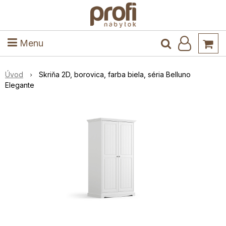
ele
Masív
Detské izby
Kuchyňa a jedáleň
Stoly a stoličky
Predsieň
Menu
Úvod
Skriňa 2D, borovica, farba biela, séria Belluno
Elegante