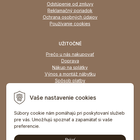
Odstúpenie od zmluvy
Reklamačný poriadok
Ochrana osobných údajov
Používanie cookies
UŽITOČNÉ
Prečo u nás nakupovať
Doprava
Nákup na splátky
Výnos a montáž nábytku
Spôsob platby
Zľavy
Osobný odber
Vaše nastavenie cookies
Zariadime všetky typy interiérov
Súbory cookie nám pomáhajú pri poskytovaní služieb
pre vás. Umožňujú spoznať a zapamätať si vaše
DOPORUČIŤ ZNÁMEMU
preferencie.
Prijať