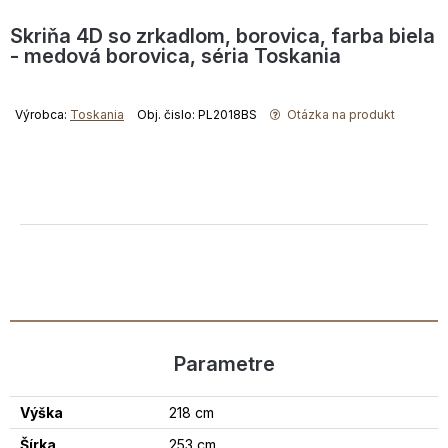
Skriňa 4D so zrkadlom, borovica, farba biela
- medová borovica, séria Toskania
Výrobca:
Toskania
Obj. čislo: PL2018BS
Otázka na produkt
Parametre
Výška
218 cm
Šírka
253 cm