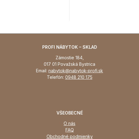
PROFI NÁBYTOK – SKLAD
Zámostie 184,
017 01 Považská Bystrica
Email:
nabytok@nabytok-profi.sk
Telefón:
0948 210 175
VŠEOBECNÉ
O nás
FAQ
Obchodné podmienky