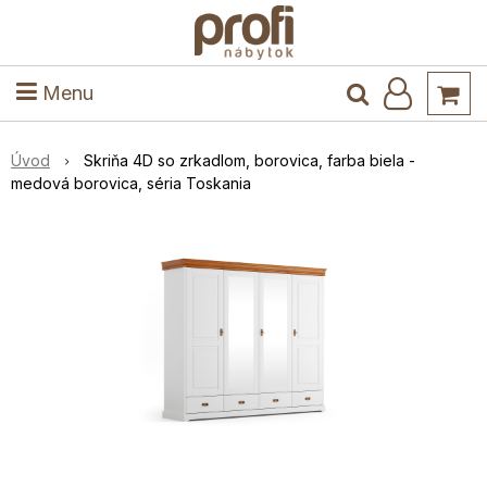
ele
Masív
Detské izby
Kuchyňa a jedáleň
Stoly a stoličky
Predsieň
Menu
Úvod
Skriňa 4D so zrkadlom, borovica, farba biela -
medová borovica, séria Toskania