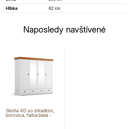
Hĺbka
62 cm
Naposledy navštívené
Skriňa 4D so zrkadlom,
borovica, farba biela -
medová borovica, séria
Toskania