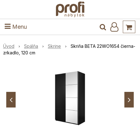
ele
Masív
Detské izby
Kuchyňa a jedáleň
Stoly a stoličky
Predsieň
Menu
Úvod
Spálňa
Skrine
Skriňa BETA 22WO1654 čierna-
zrkadlo, 120 cm