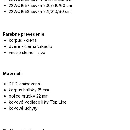
22WO1657 šxvxh 200/210/60 cm
22WO1658 šxvxh 221/210/60 cm
Farebné prevedenie:
korpus - čiena
dvere - čierna/zrkadlo
vnútro skrine - sivá
Materiál:
DTD laminovaná
korpus hrúbky 15 mm
police hrúbky 22 mm
kovové vodiace lišty Top Line
kovové úchyty