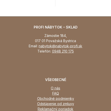
PROFI NÁBYTOK – SKLAD
Zámostie 184,
017 01 Považská Bystrica
Email:
nabytok@nabytok-profi.sk
Telefón:
0948 210 175
VŠEOBECNÉ
O nás
FAQ
Obchodné podmienky
Odstúpenie od zmluvy
Reklamačný poriadok