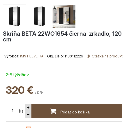
Skriňa BETA 22WO1654 čierna-zrkadlo, 120
cm
Výrobca:
IMS HELVETIA
Obj. čislo: 1100112226
Otázka na produkt
2-8 týždňov
320
€
s DPH
ks
Pridať do košíka