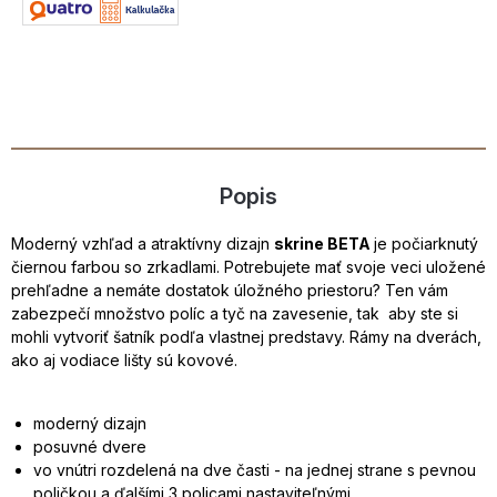
Popis
Moderný vzhľad a atraktívny dizajn
skrine BETA
je počiarknutý
čiernou farbou so zrkadlami. Potrebujete mať svoje veci uložené
prehľadne a nemáte dostatok úložného priestoru? Ten vám
zabezpečí množstvo políc a tyč na zavesenie, tak aby ste si
mohli vytvoriť šatník podľa vlastnej predstavy. Rámy na dverách,
ako aj vodiace lišty sú kovové.
moderný dizajn
posuvné dvere
vo vnútri rozdelená na dve časti - na jednej strane s pevnou
poličkou a ďalšími 3 policami nastaviteľnými