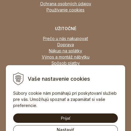
Ochrana osobných údajov
Používanie cookies
UŽITOČNÉ
Prečo u nás nakupovať
Doprava
Nákup na splátky
Výnos a montáž nábytku
Spôsob platby
Zľavy
Osobný odber
Vaše nastavenie cookies
Zariadime všetky typy interiérov
Súbory cookie nám pomáhajú pri poskytovaní služieb
pre vás. Umožňujú spoznať a zapamätať si vaše
DOPORUČIŤ ZNÁMEMU
preferencie.
Prijať
Nastaviť