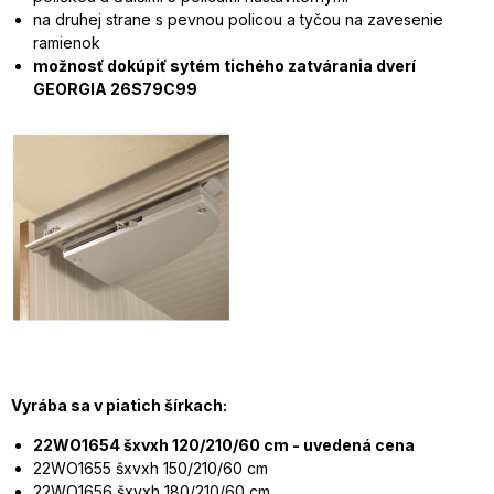
na druhej strane s pevnou policou a tyčou na zavesenie
ramienok
možnosť dokúpiť sytém tichého zatvárania dverí
GEORGIA
26S79C99
Vyrába sa v piatich šírkach:
22WO1654 šxvxh 120/210/60 cm - uvedená cena
22WO1655 šxvxh 150/210/60 cm
22WO1656 šxvxh 180/210/60 cm