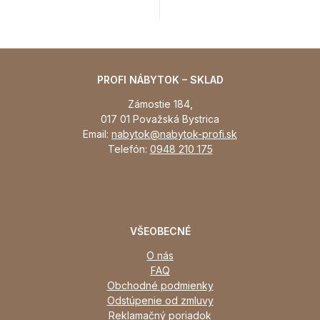
PROFI NÁBYTOK – SKLAD
Zámostie 184,
017 01 Považská Bystrica
Email:
nabytok@nabytok-profi.sk
Telefón:
0948 210 175
VŠEOBECNÉ
O nás
FAQ
Obchodné podmienky
Odstúpenie od zmluvy
Reklamačný poriadok