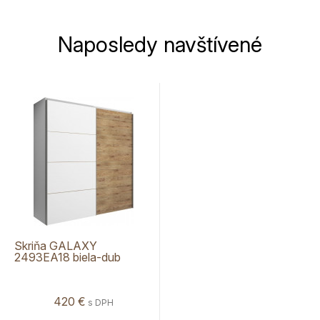
Naposledy navštívené
Skriňa GALAXY
2493EA18 biela-dub
beaufort, 220 cm
420 €
s DPH