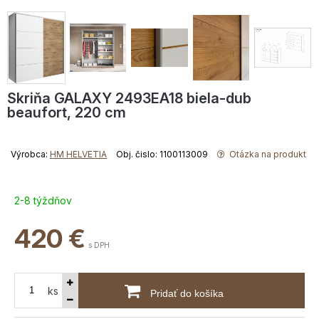
Skriňa GALAXY 2493EA18 biela-dub
beaufort, 220 cm
Výrobca:
HM HELVETIA
Obj. čislo: 1100113009
Otázka na produkt
2-8 týždňov
420
€
s DPH
ks
Pridať do košíka