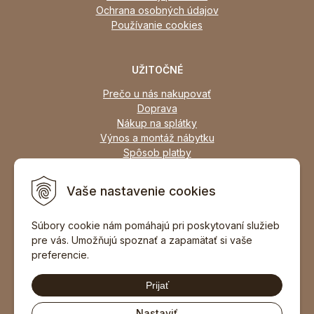
Ochrana osobných údajov
Používanie cookies
UŽITOČNÉ
Prečo u nás nakupovať
Doprava
Nákup na splátky
Výnos a montáž nábytku
Spôsob platby
Zľavy
Osobný odber
Vaše nastavenie cookies
Zariadime všetky typy interiérov
Súbory cookie nám pomáhajú pri poskytovaní služieb
pre vás. Umožňujú spoznať a zapamätať si vaše
DOPORUČIŤ ZNÁMEMU
preferencie.
Prijať
Nastaviť