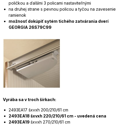
poličkou a ďalšími 3 policami nastaviteľnými
na druhej strane s pevnou policou a tyčou na zavesenie
ramienok
možnosť dokúpiť sytém tichého zatvárania dverí
GEORGIA
26S79C99
Vyrába sa v troch šírkach:
2493EA17 šxvxh 200/210/61 cm
2493EA18 šxvxh 220/210/61 cm - uvedená cena
2493EA19
šxvxh 270/210/61 cm