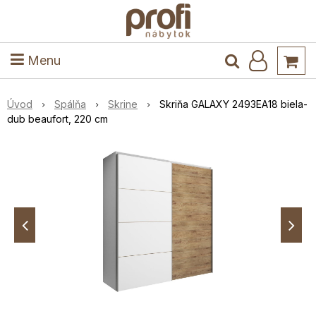
ele
Masív
Detské izby
Kuchyňa a jedáleň
Stoly a stoličky
Predsieň
Menu
Úvod
Spálňa
Skrine
Skriňa GALAXY 2493EA18 biela-
dub beaufort, 220 cm