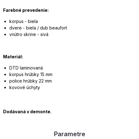
Farebné prevedenie:
korpus - biela
dvere - biela / dub beaufort
vnútro skrine - sivá
Materiál:
DTD laminovaná
korpus hrúbky 15 mm
police hrúbky 22 mm
kovové úchyty
Dodávaná v demonte.
Parametre