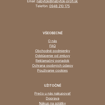
Email:
nabytok@nabytok-profi.sk
Telefón:
0948 210 175
VŠEOBECNÉ
O nás
FAQ
Obchodné podmienky
Odstúpenie od zmluvy
Reklamačný poriadok
Ochrana osobných údajov
Používanie cookies
UŽITOČNÉ
Prečo u nás nakupovať
Doprava
Nákup na splátky