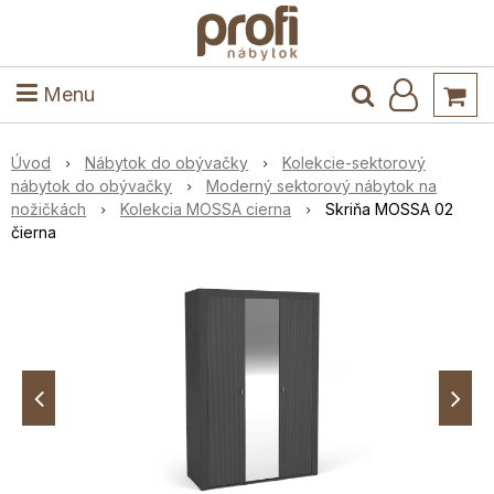
ele
Masív
Detské izby
Kuchyňa a jedáleň
Stoly a stoličky
Predsieň
Menu
Úvod
Nábytok do obývačky
Kolekcie-sektorový
nábytok do obývačky
Moderný sektorový nábytok na
nožičkách
Kolekcia MOSSA cierna
Skriňa MOSSA 02
čierna