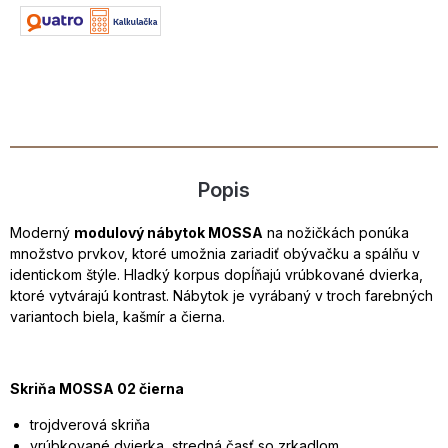
Popis
Moderný
modulový nábytok MOSSA
na nožičkách ponúka
množstvo prvkov, ktoré umožnia zariadiť obývačku a spálňu v
identickom štýle. Hladký korpus dopĺňajú vrúbkované dvierka,
ktoré vytvárajú kontrast. Nábytok je vyrábaný v troch farebných
variantoch biela, kašmír a čierna.
Skriňa MOSSA 02 čierna
trojdverová skriňa
vrúbkované dvierka, stredná časť so zrkadlom