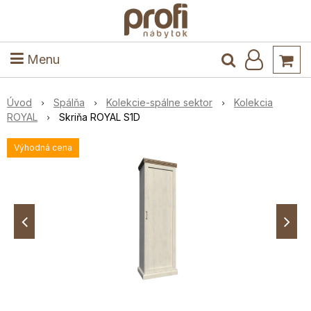
ele
Masív
Detské izby
Kuchyňa a jedáleň
Stoly a stoličky
Predsieň
Menu
Úvod
Spálňa
Kolekcie-spálne sektor
Kolekcia
ROYAL
Skriňa ROYAL S1D
Výhodná cena