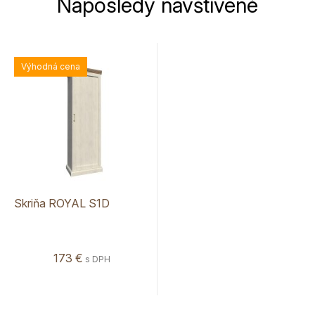
Naposledy navštívené
Výhodná cena
Skriňa ROYAL S1D
173 €
s DPH