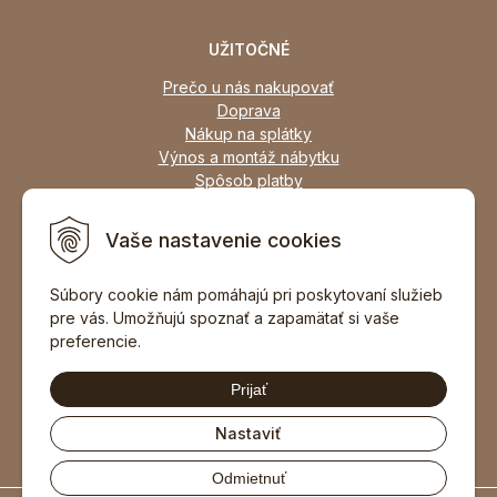
UŽITOČNÉ
Prečo u nás nakupovať
Doprava
Nákup na splátky
Výnos a montáž nábytku
Spôsob platby
Zľavy
Osobný odber
Vaše nastavenie cookies
Zariadime všetky typy interiérov
Súbory cookie nám pomáhajú pri poskytovaní služieb
pre vás. Umožňujú spoznať a zapamätať si vaše
DOPORUČIŤ ZNÁMEMU
preferencie.
Prijať
Nastaviť
Odmietnuť