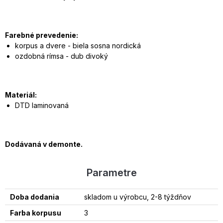
Farebné prevedenie:
korpus a dvere - biela sosna nordická
ozdobná rímsa - dub divoký
Materiál:
DTD laminovaná
Dodávaná v demonte.
Parametre
Doba dodania
skladom u výrobcu, 2-8 týždňov
Farba korpusu
3