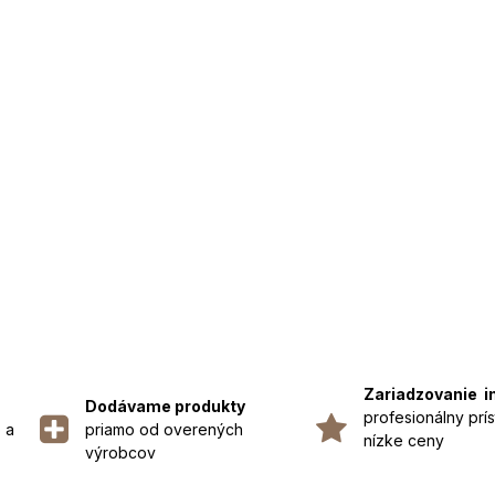
Zariadzovanie i
Dodávame produkty
profesionálny prís
 a
priamo od overených
nízke ceny
výrobcov