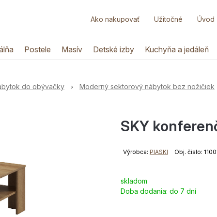
Ako nakupovať
Užitočné
Úvod
álňa
Postele
Masív
Detské izby
Kuchyňa a jedáleň
nábytok do obývačky
Moderný sektorový nábytok bez nožičiek
SKY konferenč
Výrobca:
PIASKI
Obj. čislo: 110
skladom
Doba dodania:
do 7 dní