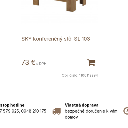
SKY konferenčný stôl SL 103
73 €
s DPH
Obj. čislo:
1100112294
stop hotline
Vlastná doprava
7 579 925, 0948 210 175
bezpečné doručenie k vám
domov