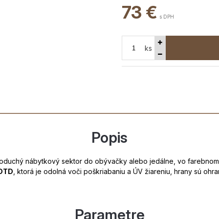
73
€
s DPH
ks
Popis
oduchý nábytkový sektor do obývačky alebo jedálne, vo farebnom
 DTD
, ktorá je odolná voči poškriabaniu a ÚV žiareniu, hrany sú oh
Parametre