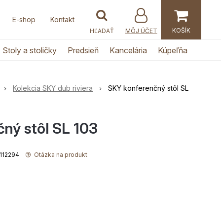
E-shop
Kontakt
MÔJ ÚČET
Stoly a stoličky
Predsieň
Kancelária
Kúpeľňa
Kolekcia SKY dub riviera
SKY konferenčný stôl SL
ný stôl SL 103
0112294
Otázka na produkt