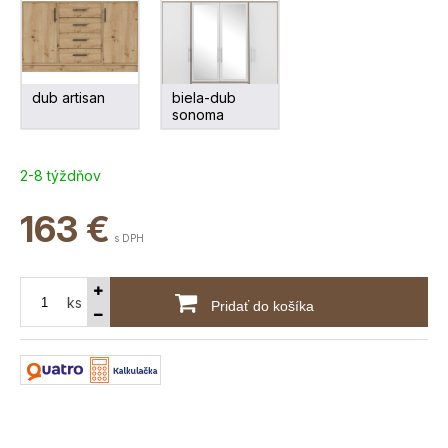
dub artisan
biela-dub
sonoma
2-8 týždňov
163
€
s DPH
ks
Pridať do košíka