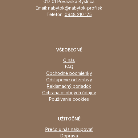
017 01 Považská Bystrica
Email:
nabytok@nabytok-profi.sk
Telefón:
0948 210 175
VŠEOBECNÉ
O nás
FAQ
Obchodné podmienky
Odstúpenie od zmluvy
Reklamačný poriadok
Ochrana osobných údajov
Používanie cookies
UŽITOČNÉ
Prečo u nás nakupovať
Doprava