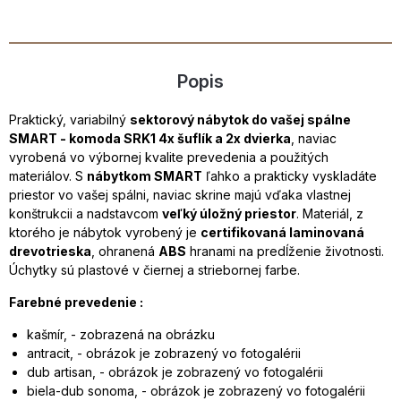
Popis
Praktický, variabilný
sektorový nábytok do vašej spálne
SMART - komoda SRK1 4x šuflík a 2x dvierka
, naviac
vyrobená vo výbornej kvalite prevedenia a použitých
materiálov. S
nábytkom SMART
ľahko a prakticky vyskladáte
priestor vo vašej spálni, naviac skrine majú vďaka vlastnej
konštrukcii a nadstavcom
veľký úložný priestor
. Materiál, z
ktorého je nábytok vyrobený je
certifikovaná laminovaná
drevotrieska
, ohranená
ABS
hranami na predĺženie životnosti.
Úchytky sú plastové v čiernej a striebornej farbe.
Farebné prevedenie :
kašmír, - zobrazená na obrázku
antracit, - obrázok je zobrazený vo fotogalérii
dub artisan, - obrázok je zobrazený vo fotogalérii
biela-dub sonoma, - obrázok je zobrazený vo fotogalérii