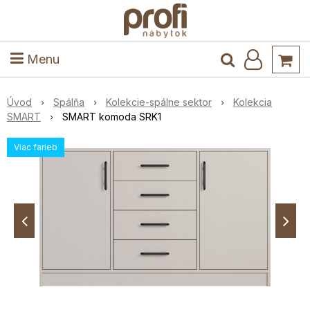
ele
Masív
Detské izby
Kuchyňa a jedáleň
Stoly a stoličky
Predsieň
Menu
Úvod
Spálňa
Kolekcie-spálne sektor
Kolekcia
SMART
SMART komoda SRK1
Viac farieb