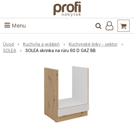
ele
Masív
Detské izby
Kuchyňa a jedáleň
Stoly a stoličky
Predsieň
Menu
Úvod
Kuchyňa a jedáleň
Kuchynské linky - sektor
SOLEA
SOLEA skrinka na rúru 60 D GAZ BB