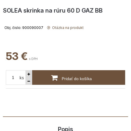
SOLEA skrinka na rúru 60 D GAZ BB
Obj. čislo: 900090007
Otázka na produkt
53
€
s DPH
ks
Pridať do košíka
Popis