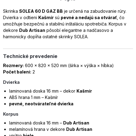
Skrinka
SOLEA 60 D GAZ BB
je určená na zabudovanie rúry.
Dvierka v odtieni
Kašmír
sú
pevné a nedajú sa otvárať
, čo
umožňuje bezpečnú a stabilnú inštaláciu spotrebiča. Korpus v
dekore
Dub Artisan
pôsobí elegantne a nadčasovo a
harmonicky dopĺňa ostatné skrinky SOLEA.
Technické prevedenie
Rozmery:
600 × 820 × 520 mm (šírka × výška × hĺbka)
Počet balení:
2
Dvierka
laminovaná doska 16 mm – dekor
Kašmír
ABS hrana 1 mm – Kašmír
pevné, neotvárateľné dvierka
Korpus
laminovaná doska 16 mm –
Dub Artisan
melamínová hrana v dekore
Dub Artisan
vnútro
biele