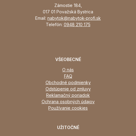
Zámostie 184,
017 01 Považská Bystrica
Email:
nabytok@nabytok-profi.sk
Telefón:
0948 210 175
VŠEOBECNÉ
O nás
FAQ
Obchodné podmienky
Odstúpenie od zmluvy
Reklamačný poriadok
Ochrana osobných údajov
Používanie cookies
UŽITOČNÉ