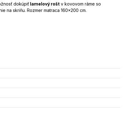
možnosť dokúpiť
lamelový rošt
v kovovom ráme so
tlenie na skriňu. Rozmer matraca 160x200 cm.