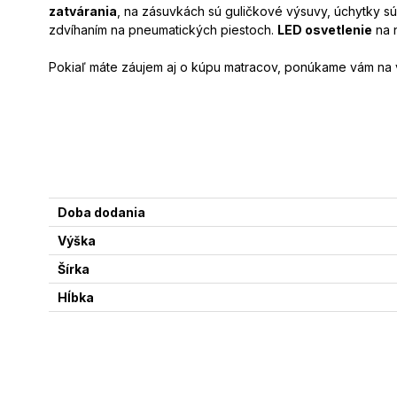
zatvárania
, na zásuvkách sú guličkové výsuvy, úchytky sú
zdvíhaním na pneumatických piestoch.
LED osvetlenie
na 
Pokiaľ máte záujem aj o kúpu matracov, ponúkame vám na 
Doba dodania
Výška
Šírka
Hĺbka