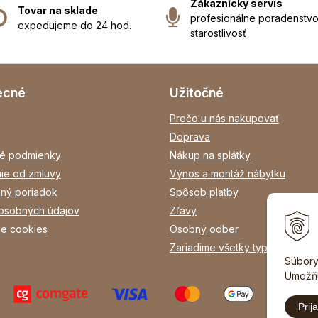
Zákaznícky servis
Tovar na sklade
profesionálne poradenstvo
expedujeme do 24 hod.
starostlivosť
ecné
Užitočné
Prečo u nás nakupovať
Doprava
é podmienky
Nákup na splátky
ie od zmluvy
Výnos a montáž nábytku
ný poriadok
Spôsob platby
osobných údajov
Zľavy
ie cookies
Osobný odber
Zariadime všetky typy interiéro
Súbory
Umožňu
Prija