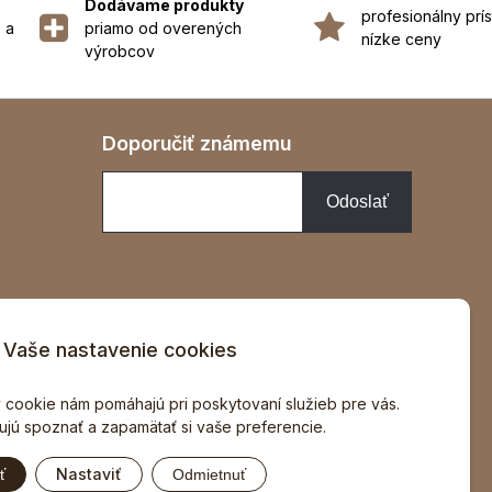
Dodávame produkty
profesionálny prís
 a
priamo od overených
nízke ceny
výrobcov
Doporučiť známemu
Vaše nastavenie cookies
v
 cookie nám pomáhajú pri poskytovaní služieb pre vás.
jú spoznať a zapamätať si vaše preferencie.
Nastaviť
ť
Odmietnuť