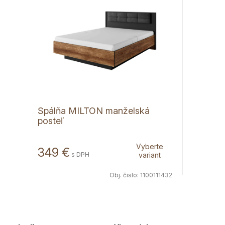
Spálňa MILTON manželská
posteľ
Vyberte
349 €
s DPH
variant
Obj. čislo:
1100111432