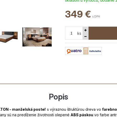
skladom u výrobcu, dodanie 
349
€
s DPH
ks
Popis
LTON - manželská posteľ
s výraznou štruktúrou dreva vo
farebno
rany sú na predĺženie životnosti olepené
ABS páskou
vo farbe ant