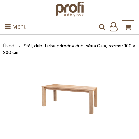
ele
Masív
Detské izby
Kuchyňa a jedáleň
Stoly a stoličky
Predsieň
Menu
Úvod
Stôl, dub, farba prírodný dub, séria Gaia, rozmer 100 x
200 cm