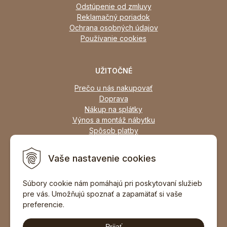
Odstúpenie od zmluvy
Reklamačný poriadok
Ochrana osobných údajov
Používanie cookies
UŽITOČNÉ
Prečo u nás nakupovať
Doprava
Nákup na splátky
Výnos a montáž nábytku
Spôsob platby
Zľavy
Osobný odber
Vaše nastavenie cookies
Zariadime všetky typy interiérov
Súbory cookie nám pomáhajú pri poskytovaní služieb
pre vás. Umožňujú spoznať a zapamätať si vaše
DOPORUČIŤ ZNÁMEMU
preferencie.
Prijať