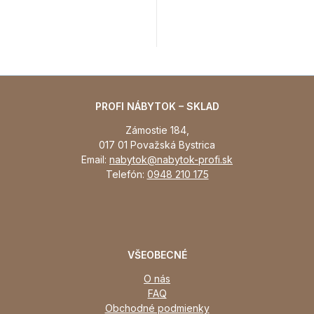
PROFI NÁBYTOK – SKLAD
Zámostie 184,
017 01 Považská Bystrica
Email:
nabytok@nabytok-profi.sk
Telefón:
0948 210 175
VŠEOBECNÉ
O nás
FAQ
Obchodné podmienky