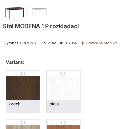
Stôl MODENA 1 P rozkladací
Výrobca:
DREWMIX
Obj. čislo: 1100112356
Otázka na produkt
Variant:
orech
biela