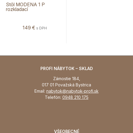
Stôl MODENA 1 P
rozkladací
149 €
s DPH
PROFI NÁBYTOK – SKLAD
Zámostie 184,
017 01 Považská Bystrica
Email:
nabytok@nabytok-profi.sk
Telefón:
0948 210 175
VŠEOBECNÉ