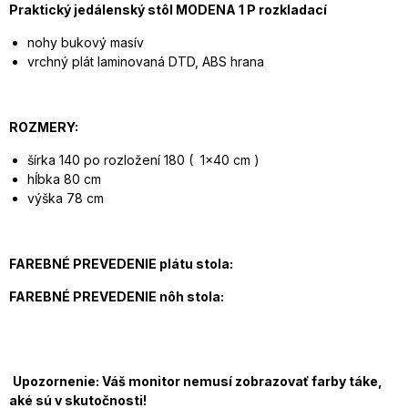
Praktický jedálenský stôl MODENA 1 P rozkladací
nohy bukový masív
vrchný plát laminovaná DTD, ABS hrana
ROZMERY:
šírka 140 po rozložení 180 ( 1x40 cm )
hĺbka 80 cm
výška 78 cm
FAREBNÉ
PREVEDENIE plátu stola:
FAREBNÉ
PREVEDENIE nôh stola:
Upozornenie: Váš monitor nemusí zobrazovať farby táke,
aké sú v skutočnosti!