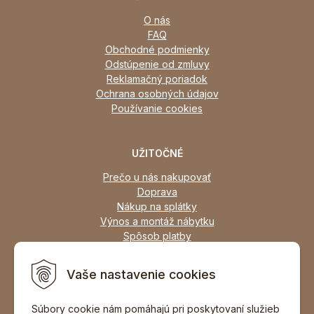
O nás
FAQ
Obchodné podmienky
Odstúpenie od zmluvy
Reklamačný poriadok
Ochrana osobných údajov
Používanie cookies
UŽITOČNÉ
Prečo u nás nakupovať
Doprava
Nákup na splátky
Výnos a montáž nábytku
Spôsob platby
Zľavy
Osobný odber
Vaše nastavenie cookies
Zariadime všetky typy interiérov
Súbory cookie nám pomáhajú pri poskytovaní služieb