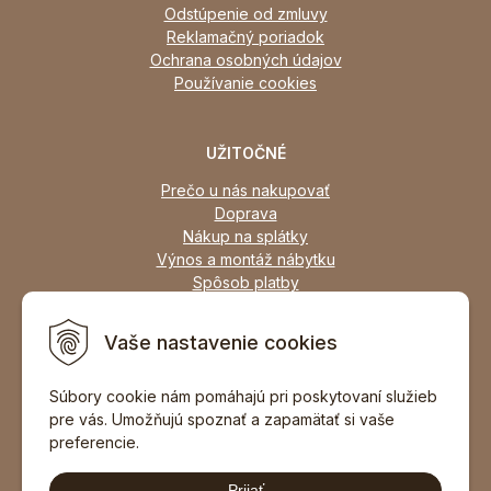
Odstúpenie od zmluvy
Reklamačný poriadok
Ochrana osobných údajov
Používanie cookies
UŽITOČNÉ
Prečo u nás nakupovať
Doprava
Nákup na splátky
Výnos a montáž nábytku
Spôsob platby
Zľavy
Osobný odber
Vaše nastavenie cookies
Zariadime všetky typy interiérov
Súbory cookie nám pomáhajú pri poskytovaní služieb
pre vás. Umožňujú spoznať a zapamätať si vaše
DOPORUČIŤ ZNÁMEMU
preferencie.
Prijať