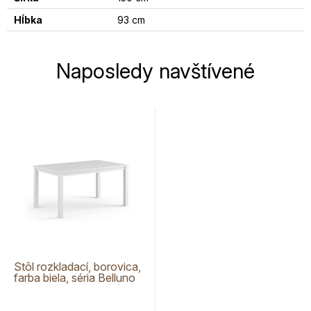
Hĺbka
93 cm
Naposledy navštívené
Stôl rozkladací, borovica,
farba biela, séria Belluno
Elegante, rozmer 93/150-
197 cm