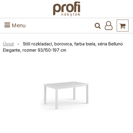
ele
Masív
Detské izby
Kuchyňa a jedáleň
Stoly a stoličky
Predsieň
Menu
Úvod
Stôl rozkladací, borovica, farba biela, séria Belluno
Elegante, rozmer 93/150-197 cm