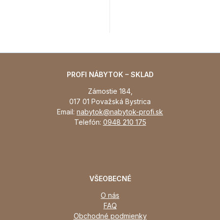
PROFI NÁBYTOK – SKLAD
Zámostie 184,
017 01 Považská Bystrica
Email:
nabytok@nabytok-profi.sk
Telefón:
0948 210 175
VŠEOBECNÉ
O nás
FAQ
Obchodné podmienky