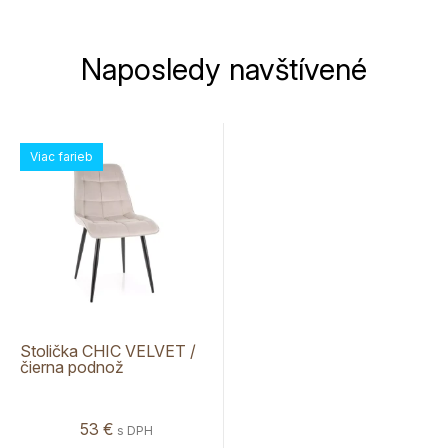
Naposledy navštívené
Viac farieb
Stolička CHIC VELVET /
čierna podnož
53 €
s DPH