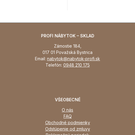
PROFI NÁBYTOK – SKLAD
Zámostie 184,
017 01 Považská Bystrica
Email:
nabytok@nabytok-profi.sk
Telefón:
0948 210 175
VŠEOBECNÉ
O nás
FAQ
Obchodné podmienky
Odstúpenie od zmluvy