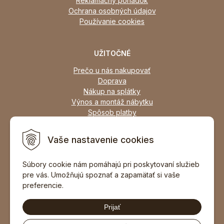
Reklamačný poriadok
Ochrana osobných údajov
Používanie cookies
UŽITOČNÉ
Prečo u nás nakupovať
Doprava
Nákup na splátky
Výnos a montáž nábytku
Spôsob platby
Zľavy
Osobný odber
Vaše nastavenie cookies
Zariadime všetky typy interiérov
Súbory cookie nám pomáhajú pri poskytovaní služieb
pre vás. Umožňujú spoznať a zapamätať si vaše
DOPORUČIŤ ZNÁMEMU
preferencie.
Prijať