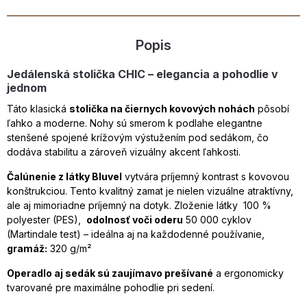
Popis
Jedálenská stolička CHIC – elegancia a pohodlie v
jednom
Táto klasická
stolička na čiernych kovových nohách
pôsobí
ľahko a moderne. Nohy sú smerom k podlahe elegantne
stenšené spojené krížovým výstužením pod sedákom, čo
dodáva stabilitu a zároveň vizuálny akcent ľahkosti.
Čalúnenie z látky Bluvel
vytvára príjemný kontrast s kovovou
konštrukciou. Tento kvalitný zamat je nielen vizuálne atraktívny,
ale aj mimoriadne príjemný na dotyk. Zloženie látky 100 %
polyester (PES),
odolnosť voči oderu
50 000 cyklov
(Martindale test) – ideálna aj na každodenné používanie,
gramáž:
320 g/m²
Operadlo aj sedák sú zaujímavo prešívané
a ergonomicky
tvarované pre maximálne pohodlie pri sedení.