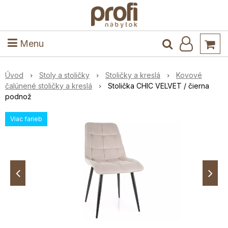
ele
Masív
Detské izby
Kuchyňa a jedáleň
Stoly a stoličky
Predsieň
Menu
Úvod
Stoly a stoličky
Stoličky a kreslá
Kovové
čalúnené stoličky a kreslá
Stolička CHIC VELVET / čierna
podnož
Viac farieb