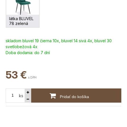
látka BLUVEL
78 zelená
skladom bluvel 19 čierna 10x, bluvel 14 sivá 4x, bluvel 30
svetlobežová 4x
Doba dodania:
do 7 dní
53
€
s DPH
ks
Pridať do košíka