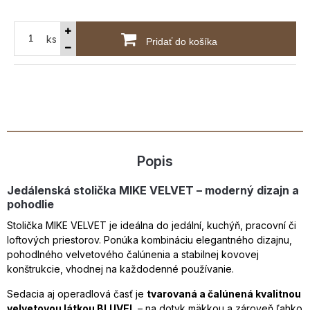
ks
Pridať do košíka
Popis
Jedálenská stolička MIKE VELVET – moderný dizajn a
pohodlie
Stolička MIKE VELVET je ideálna do jedální, kuchýň, pracovní či
loftových priestorov. Ponúka kombináciu elegantného dizajnu,
pohodlného velvetového čalúnenia a stabilnej kovovej
konštrukcie, vhodnej na každodenné používanie.
Sedacia aj operadlová časť je
tvarovaná a čalúnená kvalitnou
velvetovou látkou BLUVEL
– na dotyk mäkkou a zároveň ľahko