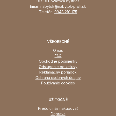
017 01 Považská Bystrica
Email:
nabytok@nabytok-profi.sk
Telefón:
0948 210 175
VŠEOBECNÉ
O nás
FAQ
Obchodné podmienky
Odstúpenie od zmluvy
Reklamačný poriadok
Ochrana osobných údajov
Používanie cookies
UŽITOČNÉ
Prečo u nás nakupovať
Doprava