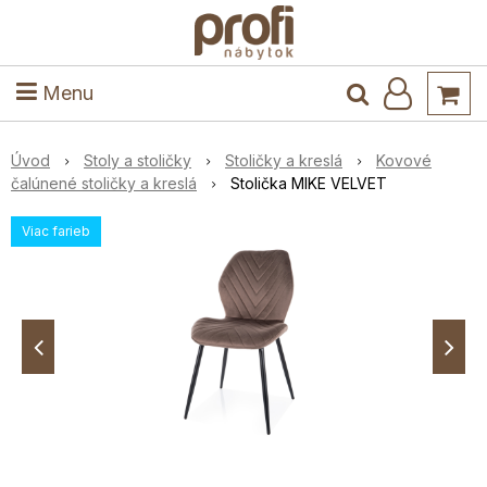
ele
Masív
Detské izby
Kuchyňa a jedáleň
Stoly a stoličky
Predsieň
Menu
Úvod
Stoly a stoličky
Stoličky a kreslá
Kovové
čalúnené stoličky a kreslá
Stolička MIKE VELVET
Viac farieb