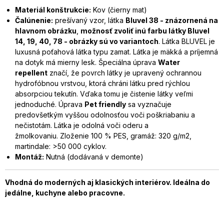
Materiál konštrukcie:
Kov (čierny mat)
Čalúnenie:
prešívaný vzor, látka
Bluvel 38 - znázornená na
hlavnom obrázku
,
možnosť zvoliť inú farbu látky Bluvel
14, 19, 40, 78 - obrázky sú vo variantoch
. Látka BLUVEL je
luxusná poťahová látka typu zamat. Látka je mäkká a príjemná
na dotyk má mierny lesk. Špeciálna úprava
Water
repellent
značí, že povrch látky je upravený ochrannou
hydrofóbnou vrstvou, ktorá chráni látku pred rýchlou
absorpciou tekutín. Vďaka tomu je čistenie látky veľmi
jednoduché. Úprava
Pet friendly
sa vyznačuje
predovšetkým vyššou odolnosťou voči poškriabaniu a
nečistotám. Látka je odolná voči oderu a
žmolkovaniu. Zloženie 100 % PES, gramáž: 320 g/m2,
martindale: >50 000 cyklov.
Montáž:
Nutná (dodávaná v demonte)
Vhodná do moderných aj klasických interiérov. Ideálna do
jedálne, kuchyne alebo pracovne.