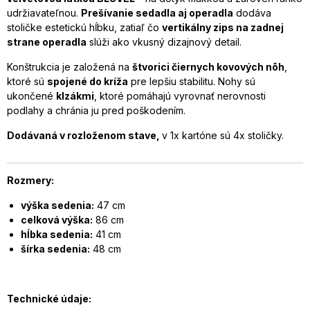
udržiavateľnou.
Prešívanie sedadla aj operadla
dodáva
stoličke estetickú hĺbku, zatiaľ čo
vertikálny zips na zadnej
strane operadla
slúži ako vkusný dizajnový detail.
Konštrukcia je založená na
štvorici čiernych kovových nôh
,
ktoré sú
spojené do kríža
pre lepšiu stabilitu. Nohy sú
ukončené
klzákmi
, ktoré pomáhajú vyrovnať nerovnosti
podlahy a chránia ju pred poškodením.
Dodávaná v rozloženom stave
,
v 1x kartóne sú 4x stoličky.
Rozmery:
výška sedenia:
47 cm
celková výška:
86 cm
hĺbka sedenia:
41 cm
šírka sedenia:
48 cm
Technické údaje: